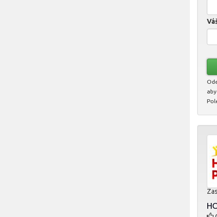
Váš
Ode
aby
Pol
Zas
HO
O