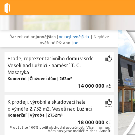
Dobré-nemovitosti.cz
obec Veselí nad Lužnicí, okres Tábor, Jih
Řazení:
od nejnovějších
|
od nejlevnějších
| Nejdříve
ověřené RK:
ano
|
ne
Prodej reprezentativního domu v srdci
Vše
Byty
Domy
Pozemky
Veselí nad Lužnicí - náměstí T. G.
Masaryka
Komerční
|
Činžovní dům
|
262m²
Lokalita
14 000 000
Kč
Lokalita
obec Veselí nad Lužnicí
,
okres Tábor, Jihočeský kraj
Cena
K prodeji, výrobní a skladovací hala
o výměře 2.752 m2, Veselí nad Lužnicí
Komerční
|
Výroba
|
2752m²
18 000 000
Kč
Zobr
Prodává se 100% podíl obchodní společnosti. Více informací
Vám poskytne makléř Michael Arnošt