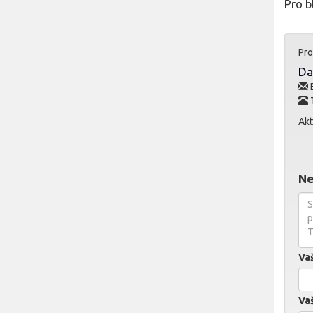
Pro b
Pro
Da
E
T
Akt
Ne
Va
Vaš