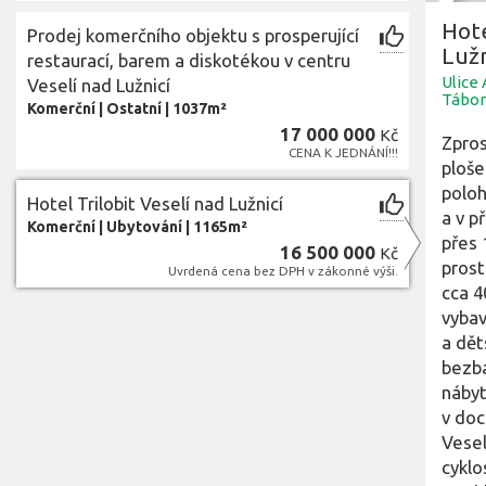
Hote
Prodej komerčního objektu s prosperující
Lužn
restaurací, barem a diskotékou v centru
Ulice 
Veselí nad Lužnicí
Tábor
Komerční
|
Ostatní
|
1037m²
17 000 000
Kč
Zpros
CENA K JEDNÁNÍ!!!
ploše
poloh
Hotel Trilobit Veselí nad Lužnicí
a v p
Komerční
|
Ubytování
|
1165m²
přes 
16 500 000
Kč
prost
Uvrdená cena bez DPH v zákonné výši.
cca 4
vybav
a dět
bezba
nábyt
v doc
Vesel
cyklo