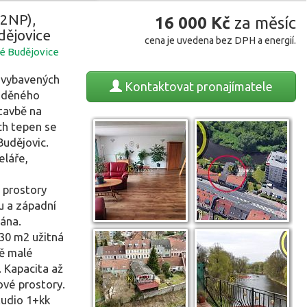
(2NP),
16 000
Kč
za měsíc
dějovice
cena je uvedena bez DPH a energií.
ké Budějovice
 vybavených
Kontaktovat
pronajímatele
 zděného
tavbě na
ích tepen se
Budějovic.
eláře,
 prostory
u a západní
vána.
30 m2 užitná
ě malé
. Kapacita až
ové prostory.
tudio 1+kk