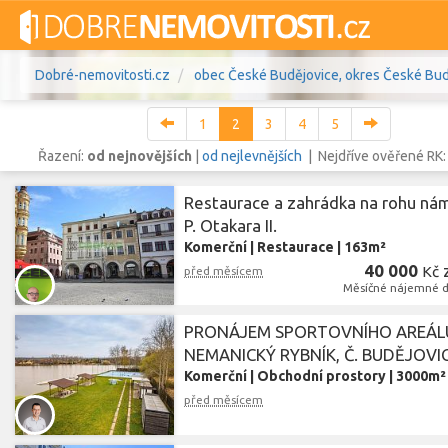
Dobré-nemovitosti.cz
obec České Budějovice, okres České Budě
1
2
3
4
5
Řazení:
od nejnovějších
|
od nejlevnějších
| Nejdříve ověřené RK
Restaurace a zahrádka na rohu ná
Vše
Byty
Domy
Pozemky
P. Otakara II.
Komerční
|
Restaurace
|
163m²
Lokalita
40 000
obec České Budějovice
,
Kč
před měsícem
okres 
Lokalita
Měsíčné nájemné d
Cena
PRONÁJEM SPORTOVNÍHO AREÁL
NEMANICKÝ RYBNÍK, Č. BUDĚJOVI
Komerční
|
Obchodní prostory
|
3000m²
před měsícem