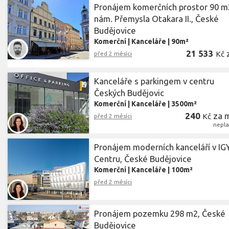
Pronájem komerčních prostor 90 m
nám. Přemysla Otakara II., České
Budějovice
Komerční
|
Kanceláře
|
90m²
21 533
Kč
před 2 měsíci
Kanceláře s parkingem v centru
Českých Budějovic
Komerční
|
Kanceláře
|
3500m²
240
za 
Kč
před 2 měsíci
nepla
Pronájem moderních kanceláří v IG
Centru, České Budějovice
Komerční
|
Kanceláře
|
100m²
před 2 měsíci
Pronájem pozemku 298 m2, České
Budějovice