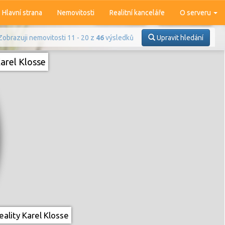
Hlavní strana
Nemovitosti
Realitní kanceláře
O serveru
Zobrazuji nemovitosti 11 - 20 z
46
výsledků
Upravit hledání
arel Klosse
Prodej
Pronájem
ality Karel Klosse