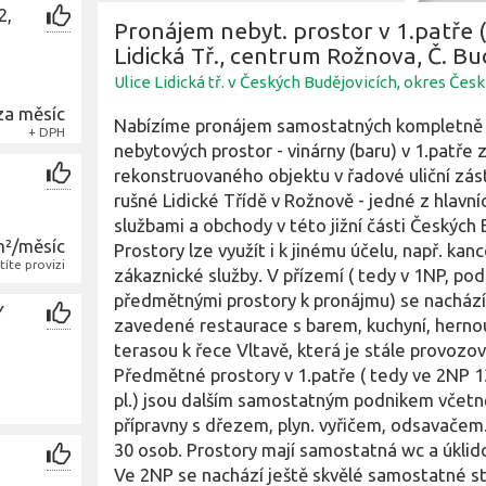
2,
Pronájem nebyt. prostor v 1.patře 
Lidická Tř., centrum Rožnova, Č. Bu
Ulice Lidická tř. v Českých Budějovicích, okres Čes
za měsíc
Nabízíme pronájem samostatných kompletně
+ DPH
nebytových prostor - vinárny (baru) v 1.patře
rekonstruovaného objektu v řadové uliční zás
rušné Lidické Třídě v Rožnově - jedné z hlavn
službami a obchody v této jižní části Českých 
m²/měsíc
Prostory lze využít i k jinému účelu, např. kanc
títe provizi
zákaznické služby. V přízemí ( tedy v 1NP, pod
předmětnými prostory k pronájmu) se nachází
Y
zavedené restaurace s barem, kuchyní, herno
terasou k řece Vltavě, která je stále provozo
Předmětné prostory v 1.patře ( tedy ve 2NP 1
pl.) jsou dalším samostatným podnikem včetn
přípravny s dřezem, plyn. vyřičem, odsavačem
30 osob. Prostory mají samostatná wc a úklid
Ve 2NP se nachází ještě skvělé samostatné s