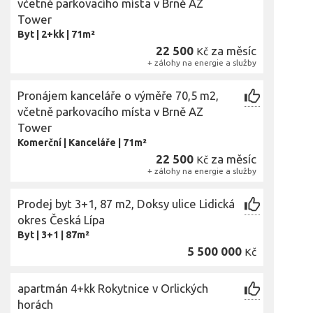
včetně parkovacího místa v Brně AZ
Tower
Byt
|
2+kk
|
71m²
22 500
za měsíc
Kč
+ zálohy na energie a služby
Pronájem kanceláře o výměře 70,5 m2,
včetně parkovacího místa v Brně AZ
Tower
Komerční
|
Kanceláře
|
71m²
22 500
za měsíc
Kč
+ zálohy na energie a služby
Prodej byt 3+1, 87 m2, Doksy ulice Lidická
okres Česká Lípa
Byt
|
3+1
|
87m²
5 500 000
Kč
apartmán 4+kk Rokytnice v Orlických
horách