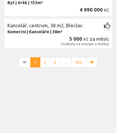
Byt
|
4+kk
|
153m²
4 990 000
Kč
Kancelář, centrum, 38 m2, Břeclav
Komerční
|
Kanceláře
|
38m²
5 000
za měsíc
Kč
(+zálohy na energie a služby)
1
2
3
…
433