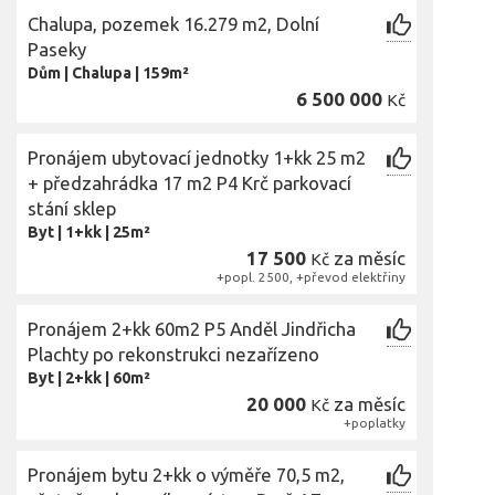
Chalupa, pozemek 16.279 m2, Dolní
Paseky
Dům
|
Chalupa
|
159m²
6 500 000
Kč
Pronájem ubytovací jednotky 1+kk 25 m2
+ předzahrádka 17 m2 P4 Krč parkovací
stání sklep
Byt
|
1+kk
|
25m²
17 500
za měsíc
Kč
+popl. 2500, +převod elektřiny
Pronájem 2+kk 60m2 P5 Anděl Jindřicha
Plachty po rekonstrukci nezařízeno
Byt
|
2+kk
|
60m²
20 000
za měsíc
Kč
+poplatky
Pronájem bytu 2+kk o výměře 70,5 m2,