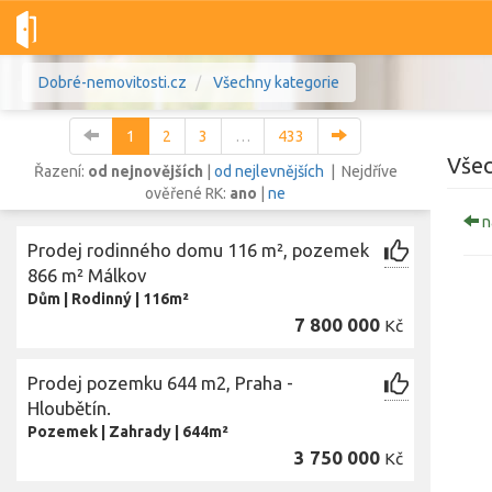
Dobré-nemovitosti.cz
Všechny kategorie
1
2
3
…
433
Všec
Řazení:
od nejnovějších
|
od nejlevnějších
| Nejdříve
ověřené RK:
ano
|
ne
n
Vše
Byty
Domy
Pozemky
Prodej rodinného domu 116 m², pozemek
866 m² Málkov
Dům
|
Rodinný
|
116m²
Lokalita
Lokalita
7 800 000
Kč
Lokalita
Cena
Prodej pozemku 644 m2, Praha -
Hloubětín.
Pozemek
|
Zahrady
|
644m²
3 750 000
Kč