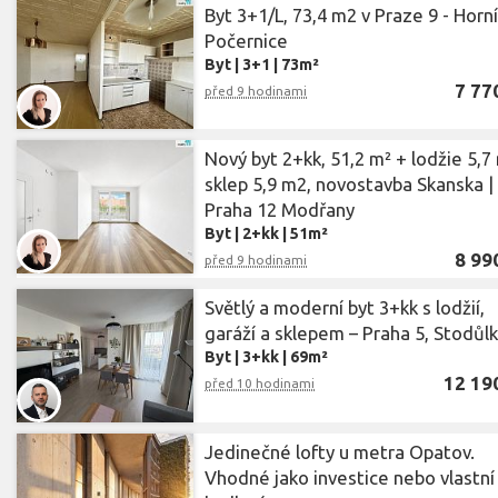
Byt 3+1/L, 73,4 m2 v Praze 9 - Horn
Počernice
Byt
|
3+1
|
73m²
7 77
před 9 hodinami
Nový byt 2+kk, 51,2 m² + lodžie 5,7
sklep 5,9 m2, novostavba Skanska |
Praha 12 Modřany
Byt
|
2+kk
|
51m²
8 99
před 9 hodinami
Světlý a moderní byt 3+kk s lodžií,
garáží a sklepem – Praha 5, Stodůl
Byt
|
3+kk
|
69m²
12 19
před 10 hodinami
Jedinečné lofty u metra Opatov.
Vhodné jako investice nebo vlastní