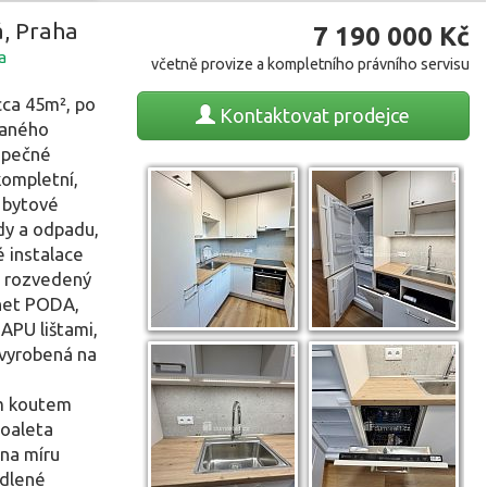
á, Praha
7 190 000
Kč
a
včetně provize a kompletního právního servisu
cca 45m², po
Kontaktovat
prodejce
vaného
zpečné
kompletní,
- bytové
dy a odpadu,
é instalace
y, rozvedený
rnet PODA,
 APU lištami,
 vyrobená na
ým koutem
toaleta
-na míru
ydlené