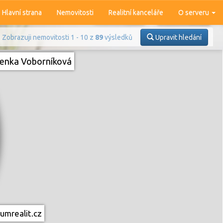
Hlavní strana
Nemovitosti
Realitní kanceláře
O serveru
Zobrazuji nemovitosti 1 - 10 z
89
výsledků
Upravit hledání
enka Voborníková
Prodej
Pronájem
umrealit.cz