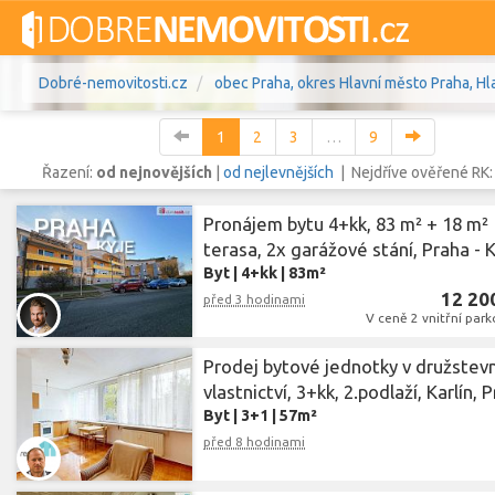
Dobré-nemovitosti.cz
obec Praha, okres Hlavní město Praha, Hl
1
2
3
…
9
Řazení:
od nejnovějších
|
od nejlevnějších
| Nejdříve ověřené RK
Pronájem bytu 4+kk, 83 m² + 18 m²
Vše
Byty
Domy
Pozemky
terasa, 2x garážové stání, Praha - 
Byt
|
4+kk
|
83m²
Lokalita
12 20
obec Praha
,
před 3 hodinami
okres Hlavní město 
Lokalita
V ceně 2 vnitřní park
Cena
Prodej bytové jednotky v družstevn
vlastnictví, 3+kk, 2.podlaží, Karlín, 
Byt
|
3+1
|
57m²
před 8 hodinami