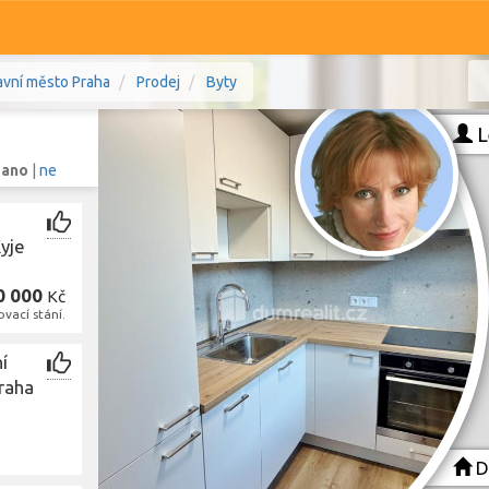
avní město Praha
Prodej
Byty
L
:
ano
|
ne
Komerční
Ostatní
Kyje
0 000
Kč
Praha, Hlavní město Praha
Prodej i pronájem
ovací stání.
Typ
Typ
í
Praha
Zobrazit
1 276
bytů
D