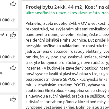
í
Prodej bytu 2+kk, 44 m2, Kostřínsk
Ulice Kostřínská v Praze, okres Hlavní město Prah
0 000
Kč
Pěkného, zcela nového 2+kk v OV o velikosti 
rekonstrukci, ve zvýšeném přízemí revitalizo
panelového domu, ve velmi klidné, čisté a be
 m² +
rezidenční lokalitě Praha Bohnice. Byt prošel 
nezvykle pečlivou a nákladnou rekonstrukcí : 
jádro, změna dispozice, rozvody elektřiny, vo
omítky, štuky, podlahy, zvukové izolace, skryt
0 000
Kč
a skryté kolejnice pro záclony, nové radiátor
internet - v budově je zavedený optický inte
ky
nová vysoce kvalitní plastová okna s trojskly s
bezpečnostní dveře SEPOS. - kuchyňská linka
0 000
Kč
míru kuchyňským studiem POSTL, vybavená
spotřebiči Elektrolux. - koupelna se sprchov
s hlavovou a ruční hlavicí, pračka se sušičkou, 
s diskrétní odtahem přímo z klozetové mísy. 
vyrobené vestavěné skříně. Bohnice jsou zab