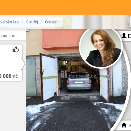
varský kraj
Prodej
Ostatní
E
:
ano
|
ne
Komerční
Ostatní
0 000
Kč
ry, Karlovarský kraj
Prodej i pronájem
Typ
Typ
Zobrazit
128
nemovitostí
D