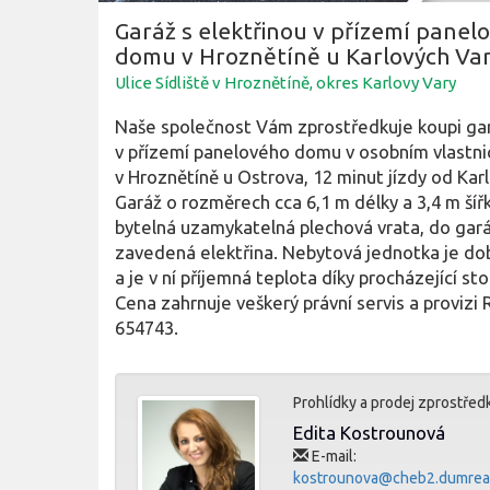
Garáž s elektřinou v přízemí panel
domu v Hroznětíně u Karlových Va
Ulice Sídliště v Hroznětíně, okres Karlovy Vary
Naše společnost Vám zprostředkuje koupi ga
v přízemí panelového domu v osobním vlastni
v Hroznětíně u Ostrova, 12 minut jízdy od Kar
Garáž o rozměrech cca 6,1 m délky a 3,4 m šíř
bytelná uzamykatelná plechová vrata, do gará
zavedená elektřina. Nebytová jednotka je do
a je v ní příjemná teplota díky procházející st
Cena zahrnuje veškerý právní servis a provizi RK
654743.
Prohlídky a prodej zprostřed
Edita Kostrounová
E-mail:
kostrounova@cheb2.dumreal