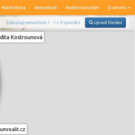
Hlavní strana
Nemovitosti
Realitní kanceláře
O serveru
Zobrazuji nemovitosti 1 - 1 z
1
výsledků
Upravit hledání
dita Kostrounová
Prodej
Pronájem
umrealit.cz