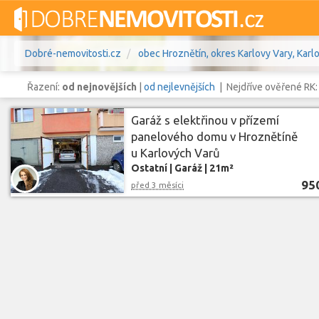
Dobré-nemovitosti.cz
obec Hroznětín, okres Karlovy Vary, Karlo
Řazení:
od nejnovějších
|
od nejlevnějších
| Nejdříve ověřené RK
Garáž s elektřinou v přízemí
panelového domu v Hroznětíně
u Karlových Varů
Vše
Byty
Domy
Pozemky
Ostatní
|
Garáž
|
21m²
95
před 3 měsíci
Lokalita
obec Hroznětín
,
okres Karlovy Va
Lokalita
Cena