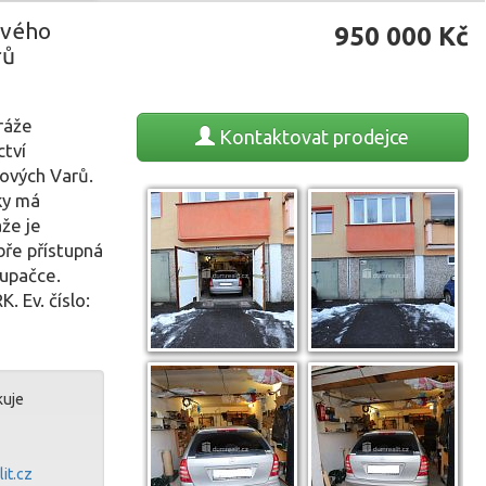
ového
950 000
Kč
rů
ráže
Kontaktovat
prodejce
ctví
lových Varů.
ky má
že je
bře přístupná
oupačce.
. Ev. číslo:
kuje
it.cz