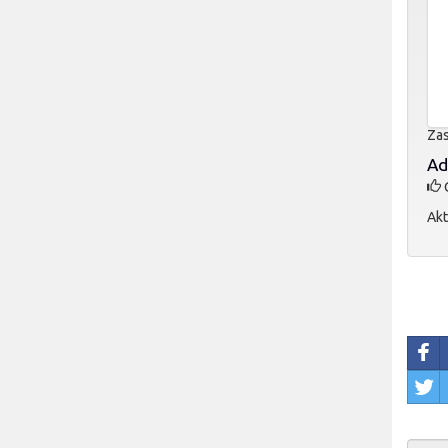
Zas
Ad
O
Akt