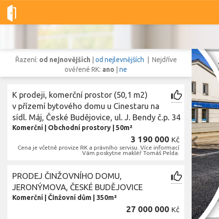
Dobré-nemovitosti.cz
obec České Budějovice, okres České Budě
Řazení:
od nejnovějších
|
od nejlevnějších
| Nejdříve
ověřené RK:
ano
|
ne
K prodeji, komerční prostor (50,1 m2)
Vše
Byty
Domy
Pozemky
v přízemí bytového domu u Cinestaru na
sídl. Máj, České Budějovice, ul. J. Bendy č.p. 34
Komerční
|
Obchodní prostory
|
50m²
Lokalita
3 190 000
Kč
Lokalita
obec České Budějovice
,
okres České Budějovice, Jihočeský kraj
Cena je včetně provize RK a právního servisu. Více informací
Vám poskytne makléř Tomáš Pelda.
Cena
PRODEJ ČINŽOVNÍHO DOMU,
JERONÝMOVA, ČESKÉ BUDĚJOVICE
Komerční
|
Činžovní dům
|
350m²
Zobr
27 000 000
Kč