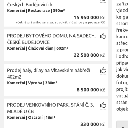
zaříz
Českých Budějovicích.
vjezd
Komerční
|
Restaurace
|
390m²
ke ga
15 950 000
Kč
včetně právního servisu, advokátní úschovy a provize RK
strom
frekv
PRODEJ BYTOVÉHO DOMU, NA SADECH,
kance
ČESKÉ BUDĚJOVICE
střec
Komerční
|
Činžovní dům
|
602m²
z pro
22 500 000
Kč
i odh
přípa
jak v
Prodej haly, dílny na Vltavském nábřeží
dokum
402m2
fotog
Komerční
|
Výroba
|
380m²
projí
8 500 000
Kč
virtu
strán
PRODEJ VENKOVNÍHO PARK. STÁNÍ Č. 3,
objek
MLADÉ U ČB
Komerční
|
Ostatní
|
16m²
330 000
Kč