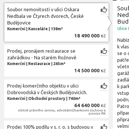
Soub
Soubor nemovitostí v ulici Oskara
Ned
Nedbala ve Čtyrech dvorech, České
Bud
Budějovice
Ulice
Komerční
|
Kanceláře
|
138m²
18 490 000
Kč
Nabíz
k vla
Prodej, pronájem restaurace se
se o 
zahrádkou - Na starém Rožnově
patře
Komerční
|
Restaurace
|
265m²
včetn
14 500 000
Kč
garáž
zadlá
Prodej komerčního objektu v ulici
k par
Dobrovodská v Českých Budějovicích.
vstup
Komerční
|
Obchodní prostory
|
740m²
podru
64 640 000
Kč
Patro
včetně právního servisu, advokátní/bankovní úschovy a
přípa
provize RK
připr
velmi
Prodej 100% podílu v s. r. o. s budovou v