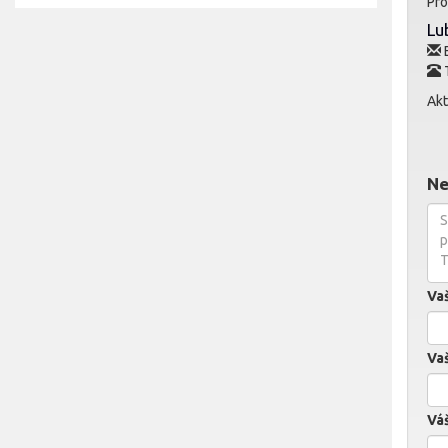
Pro
Lu
E
Akt
Ne
Va
Vaš
Váš