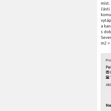
míst.
části
komun
vytáp
a kan
s dob
Sever
m2 = 
Pro
Pe
E
Akt
Ne