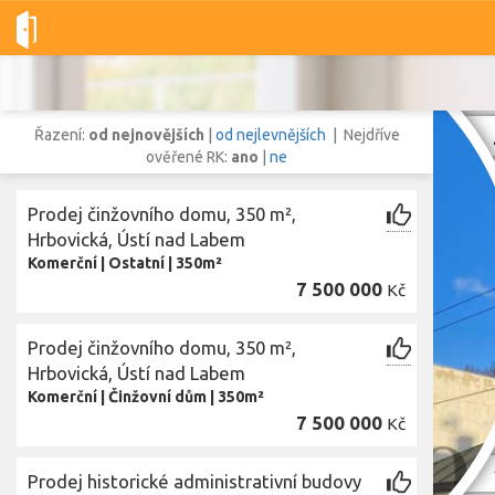
Dobré-nemovitosti.cz
obec Ústí nad Labem, okres Ústí nad Labe
Řazení:
od nejnovějších
|
od nejlevnějších
| Nejdříve
ověřené RK:
ano
|
ne
Prodej činžovního domu, 350 m²,
Vše
Byty
Domy
Pozemky
Hrbovická, Ústí nad Labem
Komerční
|
Ostatní
|
350m²
7 500 000
Kč
Lokalita
Lokalita
obec Ústí nad Labem
,
okres Ústí nad Labem, Ústecký kraj
Prodej činžovního domu, 350 m²,
Cena
Hrbovická, Ústí nad Labem
Komerční
|
Činžovní dům
|
350m²
7 500 000
Kč
Zobr
Prodej historické administrativní budovy