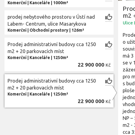
Komerční
|
Kanceláře
|
1000m²
Prod
m2 +
prodej nebytového prostoru v Ústí nad
Ulice
Labem- Centrum, ulice Masarykova
Komerční
|
Obchodní prostory
|
126m²
Prode
o uži
Prodej administrativní budovy cca 1250
souvi
m2 + 20 parkovacích míst
má 3 
Komerční
|
Kanceláře
|
1250m²
se v 
22 900 000
Kč
zázem
pro m
Prodej administrativní budovy cca 1250
s bud
m2 + 20 parkovacích míst
ploše
Komerční
|
Kanceláře
|
1250m²
jedno
22 900 000
Kč
vhodn
jedno
NP – 
m2 - 
cca 3