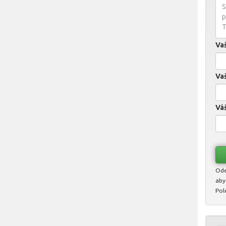
Va
Vaš
Váš
Ode
aby
Pol