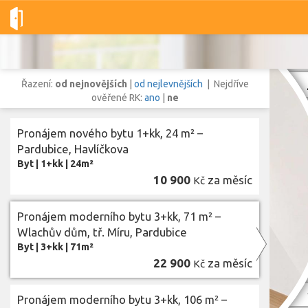
Dobré-nemovitosti.cz
obec Pardubice, okres Pardubice, Pardubi
Řazení:
od nejnovějších
|
od nejlevnějších
| Nejdříve
ověřené RK:
ano
|
ne
Pronájem nového bytu 1+kk, 24 m² –
Vše
Byty
Domy
Pozemky
Pardubice, Havlíčkova
Byt
|
1+kk
|
24m²
10 900
za měsíc
Kč
Lokalita
Lokalita
obec Pardubice
,
okres Pardubice, Pardubický kraj
Pronájem moderního bytu 3+kk, 71 m² –
Cena
Wlachův dům, tř. Míru, Pardubice
Byt
|
3+kk
|
71m²
22 900
za měsíc
Kč
Z
Pronájem moderního bytu 3+kk, 106 m² –