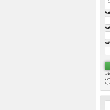
Va
Vaš
Váš
Ode
aby
Pol