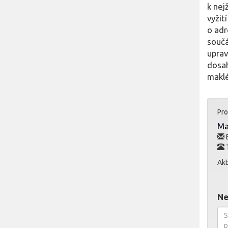
k nej
vyžit
o adr
součá
uprav
dosah
maklé
Pro
Ma
E
T
Akt
Ne