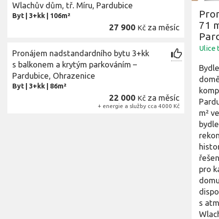
Wlachův dům, tř. Míru, Pardubice
Pro
Byt
|
3+kk
|
106m²
71 m
27 900
za měsíc
Kč
Par
Ulice 
Pronájem nadstandardního bytu 3+kk
s balkonem a krytým parkováním –
Bydle
Pardubice, Ohrazenice
domě 
Byt
|
3+kk
|
86m²
kompl
22 000
za měsíc
Kč
Pardu
+ energie a služby cca 4000 Kč
m² ve
bydle
rekon
histo
řešen
pro k
domu,
dispo
s atm
Wlach