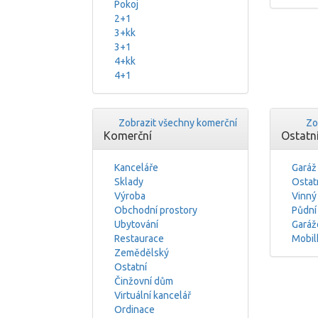
Pokoj
2+1
3+kk
3+1
4+kk
4+1
Zobrazit všechny komerční
Zo
Komerční
Ostatn
Kanceláře
Garáž
Sklady
Ostat
Výroba
Vinný
Obchodní prostory
Půdní
Ubytování
Garáž
Restaurace
Mobil
Zemědělský
Ostatní
Činžovní dům
Virtuální kancelář
Ordinace