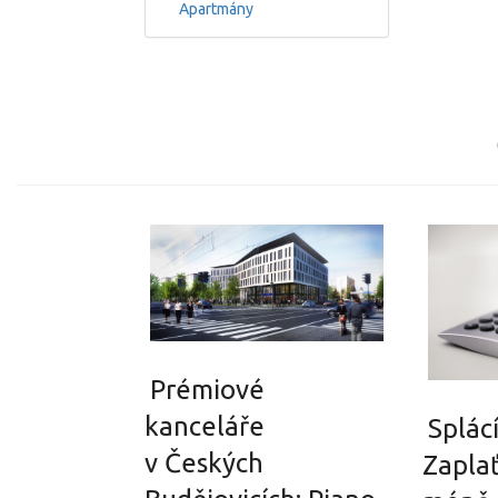
Apartmány
Prémiové
kanceláře
Splác
v Českých
Zapla