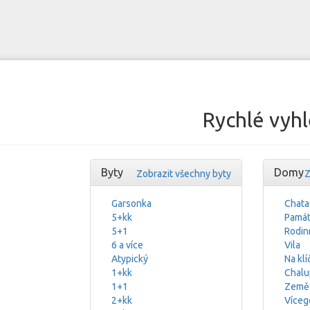
Rychlé vyhl
Byty
Domy
Zobrazit všechny byty
Z
Garsonka
Chata
5+kk
Památ
5+1
Rodin
6 a více
Vila
Atypický
Na klí
1+kk
Chalu
1+1
Zeměd
2+kk
Víceg