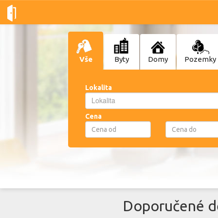
Vše
Byty
Domy
Pozemky
Lokalita
Lokalita
Lokalita
Cena
Doporučené de