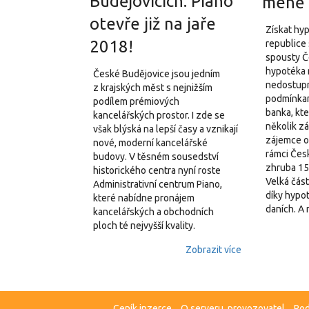
Budějovicích: Piano
méně
otevře již na jaře
Získat hy
2018!
republice 
spousty Č
hypotéka n
České Budějovice jsou jedním
nedostupn
z krajských měst s nejnižším
podmínkam
podílem prémiových
banka, kte
kancelářských prostor. I zde se
několik z
však blýská na lepší časy a vznikají
zájemce o 
nové, moderní kancelářské
rámci Čes
budovy. V těsném sousedství
zhruba 15
historického centra nyní roste
Velká část
Administrativní centrum Piano,
díky hypo
které nabídne pronájem
daních. A 
kancelářských a obchodních
ploch té nejvyšší kvality.
Zobrazit více
Ceník inzerce
O serveru, provozovatel
Pod