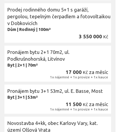
Prodej rodinného domu 5+1 s garáží,
pergolou, tepelným čerpadlem a fotovoltaikou
v Dobkovicích
Dům
|
Rodinný
|
100m²
3 550 000
Kč
Pronájem bytu 2+1 70m2, ul.
Podkrušnohorská, Litvínov
Byt
|
2+1
|
70m²
17 000
za měsíc
Kč
1x nájemné + 1x provize + 1x kauce
Pronájem bytu 3+1 53m2, ul. E. Basse, Most
Byt
|
3+1
|
53m²
11 500
za měsíc
Kč
1x nájemné + 1x provize + 1x kauce
Novostavba 4+kk, obec Karlovy Vary, kat.
území Olšová Vrata