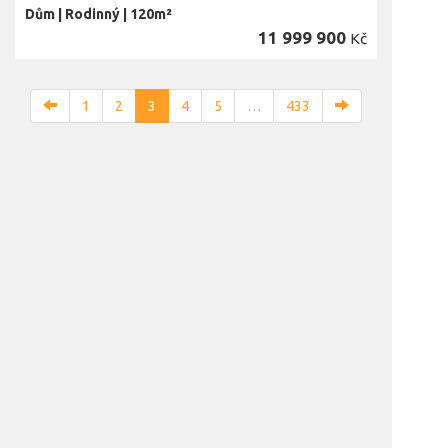
Dům
|
Rodinný
|
120m²
11 999 900
Kč
1
2
3
4
5
…
433