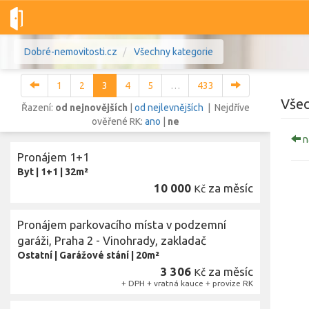
Dobré-nemovitosti.cz
Všechny kategorie
1
2
3
4
5
…
433
Všec
Řazení:
od nejnovějších
|
od nejlevnějších
| Nejdříve
ověřené RK:
ano
|
ne
n
Vše
Byty
Domy
Pozemky
Pronájem 1+1
Byt
|
1+1
|
32m²
10 000
za měsíc
Lokalita
Kč
Lokalita
Lokalita
Pronájem parkovacího místa v podzemní
Cena
garáži, Praha 2 - Vinohrady, zakladač
Ostatní
|
Garážové stání
|
20m²
3 306
za měsíc
Kč
+ DPH + vratná kauce + provize RK