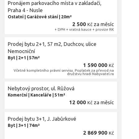
Pronájem parkovacího místa v zakladači,
Praha 4 - Nusle
Ostatní
|
Garážové stání
|
20m²
2 500
za měsíc
Kč
+ DPH + vratná kauce + provize RK
Prodej bytu 2+1, 57 m2, Duchcov, ulice
Nemocniční
Byt
|
2+1
|
57m²
1 590 000
Kč
Včetně kompletního právní servisu. Poplatek za převod na
družstvu hradí Nabyvatel.ra
Nebytový prostor, ul. Růžová
Komerční
|
Kanceláře
|
51m²
12 000
za měsíc
Kč
Prodej bytu 3+1, J. Jabůrkové
Byt
|
3+1
|
74m²
2 869 900
Kč