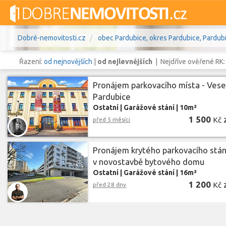
Dobré-nemovitosti.cz
obec Pardubice, okres Pardubice, Pardubi
Řazení:
od nejnovějších
|
od nejlevnějších
| Nejdříve ověřené RK
Pronájem parkovacího místa - Vese
Pardubice
Ostatní
|
Garážové stání
|
10m²
Vše
Byty
Domy
Pozemky
1 500
Kč
před 5 měsíci
Lokalita
obec Pardubice
,
okres Pardubic
Lokalita
Pronájem krytého parkovacího stán
v novostavbě bytového domu
Cena
Ostatní
|
Garážové stání
|
16m²
1 200
Kč
před 28 dny