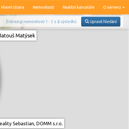
Hlavní strana
Nemovitosti
Realitní kanceláře
O serveru
Zobrazuji nemovitosti 1 - 2 z
2
výsledků
Upravit hledání
atouš Matýsek
Prodej
Pronájem
ality Sebastian, DOMM s.r.o.