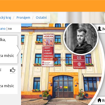
cký kraj
Pronájem
Ostatní
M
:
ano
|
ne
lka,
Komerční
Ostatní
za měsíc
e, Pardubický kraj
Prodej i pronájem
í
Typ
Typ
za měsíc
Zobrazit
128
nemovitostí
Re