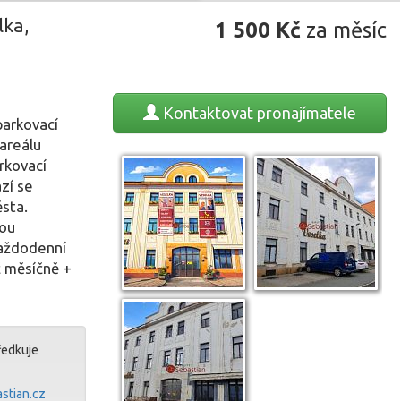
lka,
1 500
Kč
za měsíc
Kontaktovat
pronajímatele
parkovací
areálu
rkovací
zí se
sta.
vou
každodenní
č měsíčně +
ředkuje
stian.cz