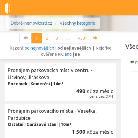
Dobré-nemovitosti.cz
Všechny kategorie
1
2
3
…
433
Všec
Řazení:
od nejnovějších
|
od nejlevnějších
| Nejdříve
ověřené RK:
ano
|
ne
n
Vše
Byty
Domy
Pozemky
Pronájem parkovacích míst v centru -
Litvínov, Jiráskova
Pozemek
|
Komerční
|
14m²
Lokalita
Lokalita
490
za měsíc
Kč
Lokalita
cena bez DPH
Cena
Pronájem parkovacího místa - Veselka,
Pardubice
Ostatní
|
Garážové stání
|
10m²
1 500
za měsíc
Kč