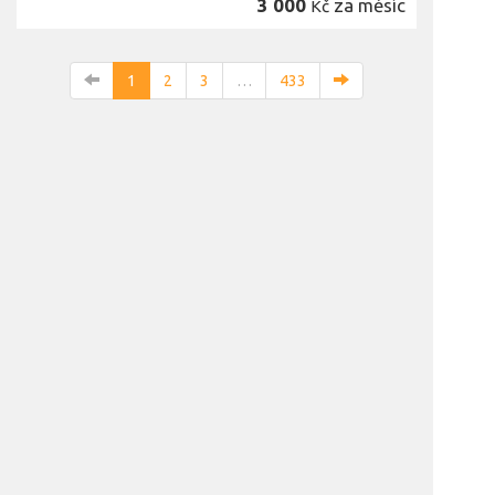
3 000
za měsíc
Kč
1
2
3
…
433