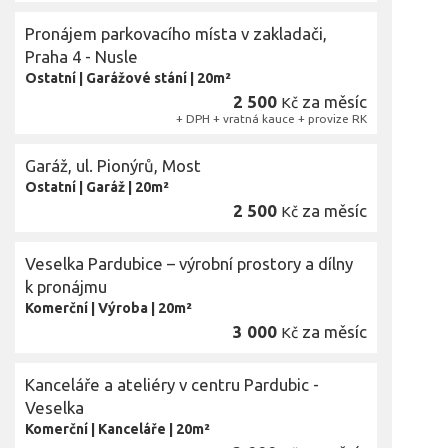
Pronájem parkovacího místa v zakladači,
Praha 4 - Nusle
Ostatní
|
Garážové stání
|
20m²
2 500
za měsíc
Kč
+ DPH + vratná kauce + provize RK
Garáž, ul. Pionýrů, Most
Ostatní
|
Garáž
|
20m²
2 500
za měsíc
Kč
Veselka Pardubice – výrobní prostory a dílny
k pronájmu
Komerční
|
Výroba
|
20m²
3 000
za měsíc
Kč
Kanceláře a ateliéry v centru Pardubic -
Veselka
Komerční
|
Kanceláře
|
20m²