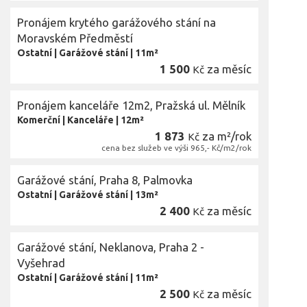
Pronájem krytého garážového stání na
Moravském Předměstí
Ostatní
|
Garážové stání
|
11m²
1 500
za měsíc
Kč
Pronájem kanceláře 12m2, Pražská ul. Mělník
Komerční
|
Kanceláře
|
12m²
1 873
za m²/rok
Kč
cena bez služeb ve výši 965,- Kč/m2/rok
Garážové stání, Praha 8, Palmovka
Ostatní
|
Garážové stání
|
13m²
2 400
za měsíc
Kč
Garážové stání, Neklanova, Praha 2 -
Vyšehrad
Ostatní
|
Garážové stání
|
11m²
2 500
za měsíc
Kč