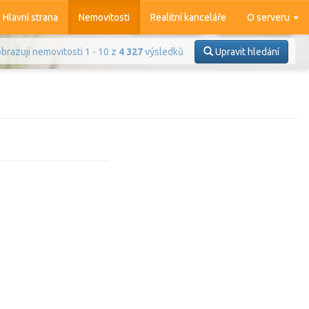
Hlavní strana
Nemovitosti
Realitní kanceláře
O serveru
brazuji nemovitosti 1 - 10 z
4 327
výsledků
Upravit hledání
Prodej
Pronájem
azit
4 369
nemovitostí