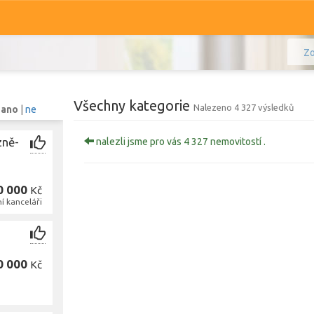
Zo
Všechny kategorie
Nalezeno 4 327 výsledků
:
ano
|
ne
zně-
nalezli jsme pro vás 4 327 nemovitostí .
Komerční
Ostatní
0 000
Kč
Prodej i pronájem
ní kanceláři
Zobr
0 000
Kč