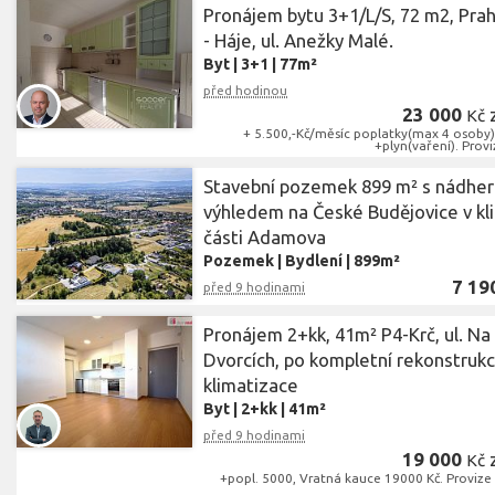
Pronájem bytu 3+1/L/S, 72 m2, Prah
- Háje, ul. Anežky Malé.
Byt
|
3+1
|
77m²
před hodinou
23 000
Kč
+ 5.500,-Kč/měsíc poplatky(max 4 osoby)
+plyn(vaření). Provi
Stavební pozemek 899 m² s nádhe
výhledem na České Budějovice v kl
části Adamova
Pozemek
|
Bydlení
|
899m²
7 19
před 9 hodinami
Pronájem 2+kk, 41m² P4-Krč, ul. Na
Dvorcích, po kompletní rekonstrukc
klimatizace
Byt
|
2+kk
|
41m²
před 9 hodinami
19 000
Kč
+popl. 5000, Vratná kauce 19000 Kč. Provize