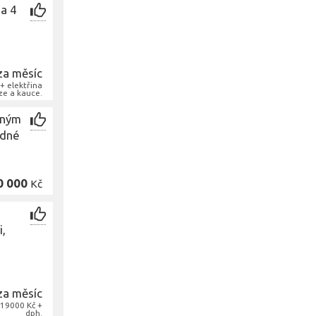
a 4
za měsíc
+ elektřina
ze a kauce.
rným
idné
0 000
Kč
i,
za měsíc
 19000 Kč +
dph.