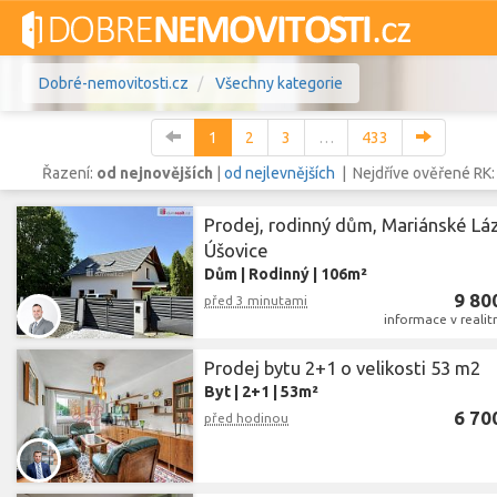
Dobré-nemovitosti.cz
Všechny kategorie
1
2
3
…
433
Řazení:
od nejnovějších
|
od nejlevnějších
| Nejdříve ověřené RK
Prodej, rodinný dům, Mariánské Lá
Vše
Byty
Domy
Pozemky
Úšovice
Dům
|
Rodinný
|
106m²
Lokalita
9 80
Lokalita
před 3 minutami
Lokalita
informace v realit
Cena
Prodej bytu 2+1 o velikosti 53 m2
Byt
|
2+1
|
53m²
6 70
před hodinou