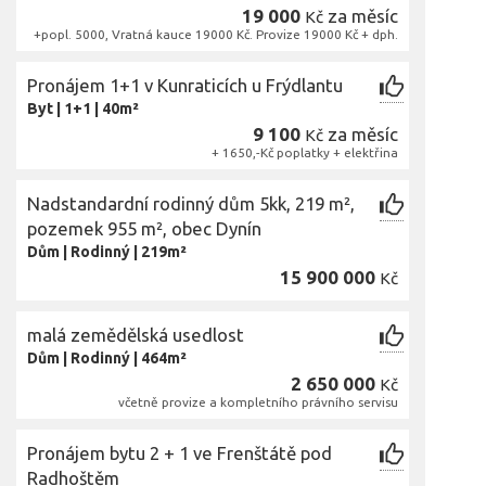
19 000
za měsíc
Kč
+popl. 5000, Vratná kauce 19000 Kč. Provize 19000 Kč + dph.
Pronájem 1+1 v Kunraticích u Frýdlantu
Byt
|
1+1
|
40m²
9 100
za měsíc
Kč
+ 1650,-Kč poplatky + elektřina
Nadstandardní rodinný dům 5kk, 219 m²,
pozemek 955 m², obec Dynín
Dům
|
Rodinný
|
219m²
15 900 000
Kč
malá zemědělská usedlost
Dům
|
Rodinný
|
464m²
2 650 000
Kč
včetně provize a kompletního právního servisu
Pronájem bytu 2 + 1 ve Frenštátě pod
Radhoštěm