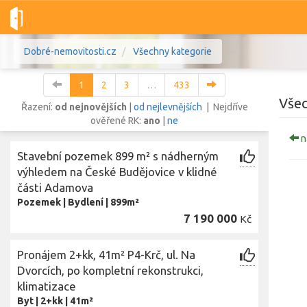
Dobré-nemovitosti.cz
Všechny kategorie
1
2
3
…
433
Všec
Řazení:
od nejnovějších
|
od nejlevnějších
| Nejdříve
ověřené RK:
ano
|
ne
n
Vše
Byty
Domy
Pozemky
Stavební pozemek 899 m² s nádherným
výhledem na České Budějovice v klidné
části Adamova
Lokalita
Lokalita
Pozemek
|
Bydlení
|
899m²
Lokalita
7 190 000
Kč
Cena
Pronájem 2+kk, 41m² P4-Krč, ul. Na
Dvorcích, po kompletní rekonstrukci,
klimatizace
Byt
|
2+kk
|
41m²