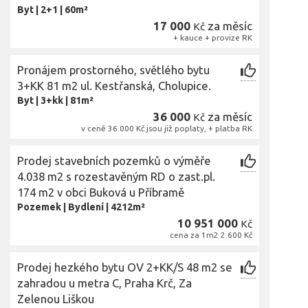
Byt
|
2+1
|
60m²
17 000
za měsíc
Kč
+ kauce + provize RK
Pronájem prostorného, světlého bytu
3+KK 81 m2 ul. Kestřanská, Cholupice.
Byt
|
3+kk
|
81m²
36 000
za měsíc
Kč
v ceně 36.000 Kč jsou již poplaty, + platba RK
Prodej stavebních pozemků o výměře
4.038 m2 s rozestavěným RD o zast.pl.
174 m2 v obci Buková u Příbramě
Pozemek
|
Bydlení
|
4212m²
10 951 000
Kč
cena za 1m2 2.600 Kč
Prodej hezkého bytu OV 2+KK/S 48 m2 se
zahradou u metra C, Praha Krč, Za
Zelenou Liškou