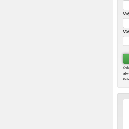
Vaš
Váš
Ode
aby
Pol