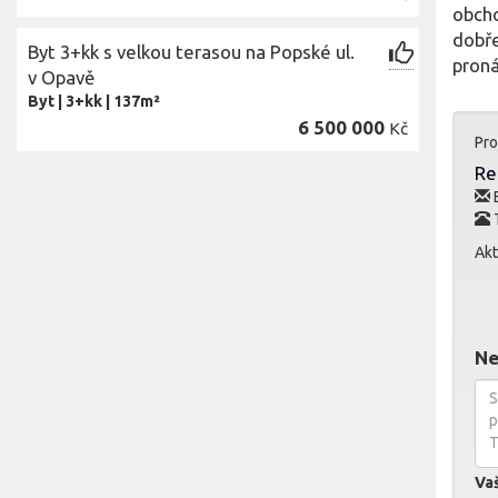
obcho
dobře
Byt 3+kk s velkou terasou na Popské ul.
proná
v Opavě
Byt
|
3+kk
|
137m²
6 500 000
Kč
Pro
Re
E
Akt
Ne
Va