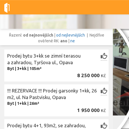
Dobré-nemovitosti.cz
obec Opava, okres Opava, Moravskoslezs
Řazení:
od nejnovějších
|
od nejlevnějších
| Nejdříve
ověřené RK:
ano
|
ne
Prodej bytu 3+kk se zimní terasou
Vše
Byty
Domy
Pozemky
a zahradou, Tyršova ul., Opava
Byt
|
3+kk
|
105m²
8 250 000
Kč
Lokalita
Lokalita
obec Opava
,
okres Opava, Moravskoslezský kraj
!!! REZERVACE !!! Prodej garsonky 1+kk, 26
Cena
m2, ul. Na Pastvisku, Opava
Byt
|
1+kk
|
26m²
1 950 000
Kč
Z
Prodej bytu 4+1, 93m2, se zahradou,