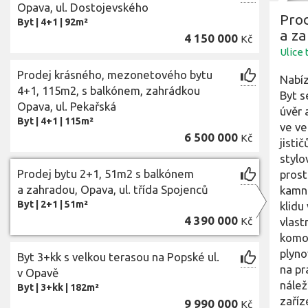
Opava, ul. Dostojevského
Pro
Byt
|
4+1
|
92m²
a za
4 150 000
Kč
Ulice
Prodej krásného, mezonetového bytu
Nabíz
4+1, 115m2, s balkónem, zahrádkou
Byt s
Opava, ul. Pekařská
úvěr 
Byt
|
4+1
|
115m²
ve ve
6 500 000
Kč
jisti
stylo
Prodej bytu 2+1, 51m2 s balkónem
prost
a zahradou, Opava, ul. třída Spojenců
kamna
Byt
|
2+1
|
51m²
klidu
4 390 000
Kč
vlast
komor
plyno
Byt 3+kk s velkou terasou na Popské ul.
na pr
v Opavě
nálež
Byt
|
3+kk
|
182m²
zaříz
9 990 000
Kč