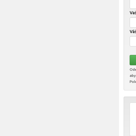
Vaš
Váš
Ode
aby
Pol