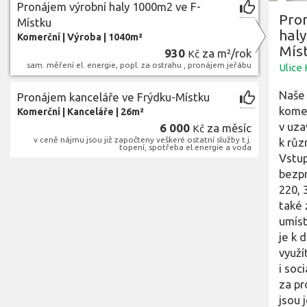
Pronájem výrobní haly 1000m2 ve F-
Pro
Místku
hal
Komerční
|
Výroba
|
1040m²
Mís
930
za m²/rok
Kč
sam. měření el. energie, popl. za ostrahu , pronájem jeřábu
Ulice
Naše 
Pronájem kanceláře ve Frýdku-Místku
komer
Komerční
|
Kanceláře
|
26m²
v uza
6 000
za měsíc
Kč
v ceně nájmu jsou již započteny veškeré ostatní služby t.j.
k růz
topení, spotřeba el.energie a voda
Vstup
bezpr
220, 
také 
umíst
je k 
využí
i soc
za pr
jsou 