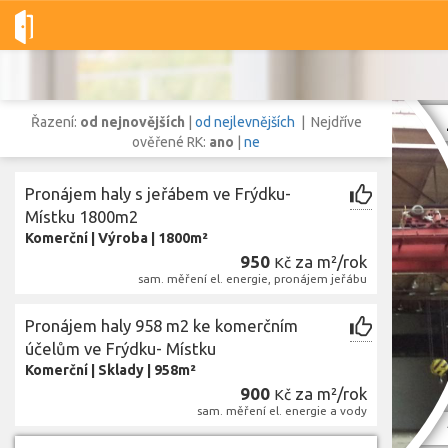
Dobré-nemovitosti.cz
obec Frýdek-Místek, okres Frýdek-Místek
Řazení:
od nejnovějších
|
od nejlevnějších
| Nejdříve
ověřené RK:
ano
|
ne
Pronájem haly s jeřábem ve Frýdku-
Vše
Byty
Domy
Pozemky
Místku 1800m2
Komerční
|
Výroba
|
1800m²
950
za m²/rok
Kč
Lokalita
sam. měření el. energie, pronájem jeřábu
Lokalita
obec Frýdek-Místek
,
okres Frýdek-Místek, Moravskoslezský kraj
Pronájem haly 958 m2 ke komerčním
Cena
účelům ve Frýdku- Místku
Komerční
|
Sklady
|
958m²
900
za m²/rok
Kč
sam. měření el. energie a vody
Zobr