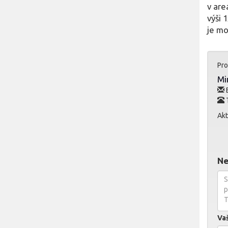
v are
výši 
je mo
Pro
Mi
E
T
Akt
Ne
Va