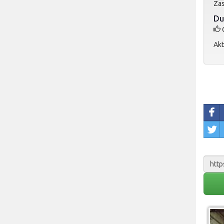
Zas
Du
O
Akt