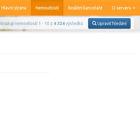
Hlavní strana
Nemovitosti
Realitní kanceláře
O serveru
brazuji nemovitosti 1 - 10 z
4 324
výsledků
Upravit hledání
Prodej
Pronájem
azit
4 372
nemovitostí