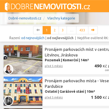
Dobré-nemovitosti.cz
Všechny kategorie
1
2
3
…
433
Řazení:
od nejnovějších
|
od nejlevnějších
| Nejdříve ověřené RK
Pronájem parkovacích míst v centru
Vše
Byty
Domy
Pozemky
Litvínov, Jiráskova
Pozemek
|
Komerční
|
14m²
Lokalita
490
Lokalita
Kč
před 5 měsíci
Lokalita
ce
Cena
Pronájem parkovacího místa - Vese
Pardubice
Ostatní
|
Garážové stání
|
10m²
1 500
Kč
před 5 měsíci