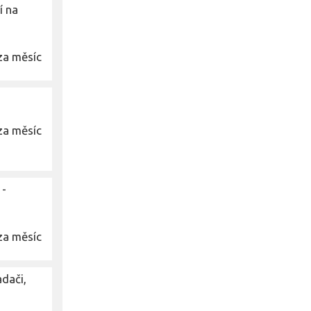
í na
za měsíc
za měsíc
 -
za měsíc
dači,