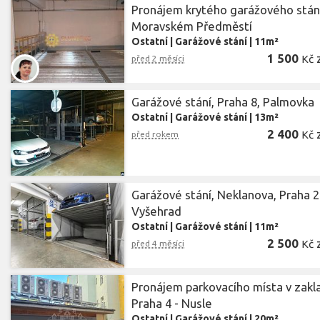
Pronájem krytého garážového stán
Moravském Předměstí
Ostatní
|
Garážové stání
|
11m²
1 500
Kč
před 2 měsíci
Garážové stání, Praha 8, Palmovka
Ostatní
|
Garážové stání
|
13m²
2 400
Kč
před rokem
Garážové stání, Neklanova, Praha 2
Vyšehrad
Ostatní
|
Garážové stání
|
11m²
2 500
Kč
před 4 měsíci
Pronájem parkovacího místa v zakla
Praha 4 - Nusle
Ostatní
|
Garážové stání
|
20m²