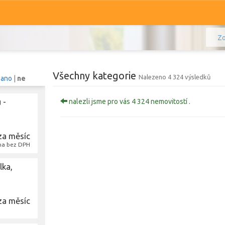
Zo
Všechny kategorie
Nalezeno 4 324 výsledků
:
ano
|
ne
 -
nalezli jsme pro vás 4 324 nemovitostí .
Komerční
Ostatní
za měsíc
Prodej i pronájem
na bez DPH
Zobr
lka,
za měsíc