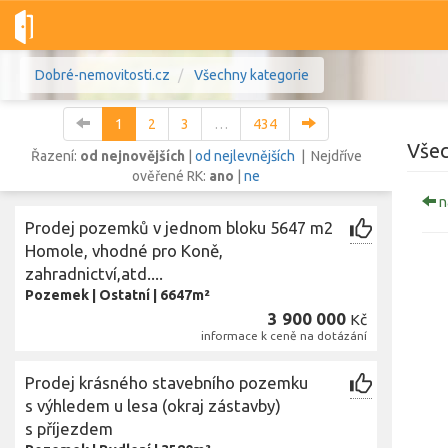
Dobré-nemovitosti.cz
Všechny kategorie
1
2
3
…
434
Všec
Řazení:
od nejnovějších
|
od nejlevnějších
| Nejdříve
ověřené RK:
ano
|
ne
n
Vše
Byty
Domy
Pozemky
Prodej pozemků v jednom bloku 5647 m2
Homole, vhodné pro Koně,
zahradnictví,atd....
Lokalita
Lokalita
Pozemek
|
Ostatní
|
6647m²
Lokalita
3 900 000
Kč
Cena
informace k ceně na dotázání
Prodej krásného stavebního pozemku
s výhledem u lesa (okraj zástavby)
s příjezdem