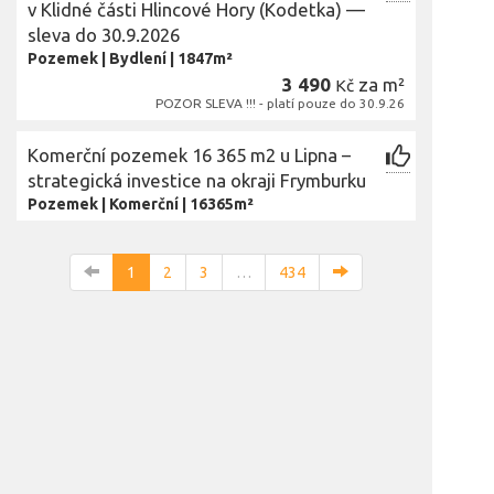
v Klidné části Hlincové Hory (Kodetka) —
sleva do 30.9.2026
Pozemek
|
Bydlení
|
1847m²
3 490
za m²
Kč
POZOR SLEVA !!! - platí pouze do 30.9.26
Komerční pozemek 16 365 m2 u Lipna –
strategická investice na okraji Frymburku
Pozemek
|
Komerční
|
16365m²
1
2
3
…
434