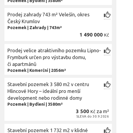
Pozemek
|
Bydlení
|
3580m²
Prodej zahrady 743 m² Velešín, okres
Český Krumlov
Pozemek
|
Zahrady
|
743m²
1 490 000
Kč
Prodej velice atraktivního pozemku Lipno-
Frymburk určen pro výstavbu domu,
či apartmánů
Pozemek
|
Komerční
|
2056m²
Stavební pozemek 3 580 m2 v centru
Hlincové Hory – ideální pro menší
development nebo rodinné domy
Pozemek
|
Bydlení
|
3580m²
3 500
za m²
Kč
SLEVA do 30.9.2026
Stavební pozemek 1 732 m2 v klidné