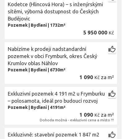
Kodetce (Hlincová Hora) – s inženýrskými
sítěmi, výborná dostupnost do Českých
Budějovic
Pozemek
|
Bydlení
|
1732m²
5 950 000
Kč
Nabízíme k prodeji nadstandardní
pozemek v obci Frymburk, okres Český
Krumlov oblas Náhlov
Pozemek
|
Bydlení
|
6730m²
1 090
za m²
Kč
Exkluzivní pozemek 4 191 m2 u Frymburku
– polosamota, ideál pro budoucí rozvoj
Pozemek
|
Bydlení
|
4191m²
1 090
za m²
Kč
Dohoda možná - exkluzivní cena a místo !!!
Exkluzivně: stavební pozemek 1 847 m2