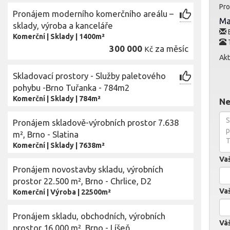
Pro
Pronájem moderního komerčního areálu –
Ma
sklady, výroba a kanceláře
E
Komerční
|
Sklady
|
1400m²
300 000
za měsíc
Kč
Akt
Skladovací prostory - Služby paletového
pohybu -Brno Tuřanka - 784m2
Komerční
|
Sklady
|
784m²
Ne
Pronájem skladově-výrobních prostor 7.638
m², Brno - Slatina
Komerční
|
Sklady
|
7638m²
Va
Pronájem novostavby skladu, výrobních
prostor 22.500 m², Brno - Chrlice, D2
Vaš
Komerční
|
Výroba
|
22500m²
Pronájem skladu, obchodních, výrobních
Váš
prostor 16.000 m², Brno - Líšeň