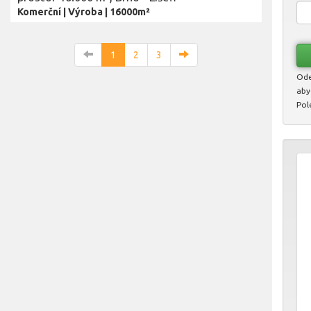
Komerční
|
Výroba
|
16000m²
1
2
3
Ode
aby
Pol