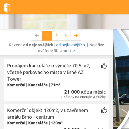
Dobré-nemovitosti.cz
obec Brno, okres Brno-město, Jihomoravs
1
2
3
Řazení:
od nejnovějších
|
od nejlevnějších
| Nejdříve
ověřené RK:
ano
|
ne
Vše
Byty
Domy
Pozemky
Pronájem kanceláře o výměře 70,5 m2,
včetně parkovacího místa v Brně AZ
Tower
Lokalita
Lokalita
Komerční
|
Kanceláře
|
71m²
obec Brno
,
okres Brno-město, Jihomoravský kraj
21 000
za měsíc
Kč
Cena
+ zálohy na energie a služby
Komerční objekt 120m2, v uzavřeném
areálu Brno - centrum
Zobr
Komerční
|
Kanceláře
|
120m²