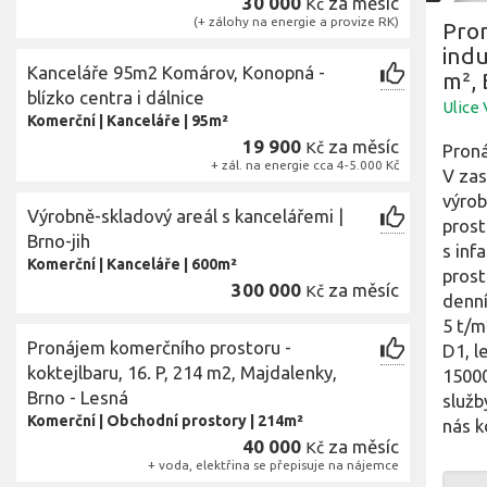
30 000
za měsíc
Kč
(+ zálohy na energie a provize RK)
Pron
indu
Kanceláře 95m2 Komárov, Konopná -
m², 
blízko centra i dálnice
Ulice
Komerční
|
Kanceláře
|
95m²
19 900
za měsíc
Kč
Proná
+ zál. na energie cca 4-5.000 Kč
V zas
výrob
Výrobně-skladový areál s kancelářemi |
prost
Brno-jih
s inf
Komerční
|
Kanceláře
|
600m²
prost
300 000
za měsíc
Kč
denní
5 t/m
Pronájem komerčního prostoru -
D1, l
koktejlbaru, 16. P, 214 m2, Majdalenky,
15000
Brno - Lesná
služb
Komerční
|
Obchodní prostory
|
214m²
nás k
40 000
za měsíc
Kč
+ voda, elektřina se přepisuje na nájemce