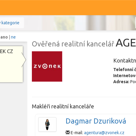
 kategorie
:
ano
|
ne
AGE
Ověřená realitní kancelář
NEK CZ
Kontaktn
Komerční
Ostatní
Telefonní č
Internetov
Adresa:
Pod
Prodej i pronájem
Zobr
Makléři realitní kanceláře
Dagmar Dzuriková
E-mail:
agentura@zvonek.cz