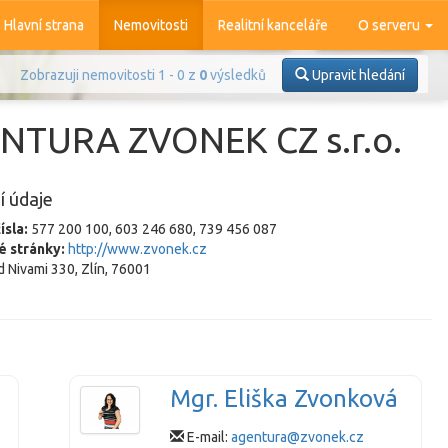
Hlavní strana
Nemovitosti
Realitní kanceláře
O serveru
Zobrazuji nemovitosti 1 - 0 z
0
výsledků
Upravit hledání
NTURA ZVONEK CZ s.r.o.
í údaje
ísla:
577 200 100, 603 246 680, 739 456 087
é stránky:
http://www.zvonek.cz
 Nivami 330, Zlín, 76001
Prodej
Pronájem
azit
4 370
nemovitostí
Mgr. Eliška Zvonková
E-mail:
agentura@zvonek.cz