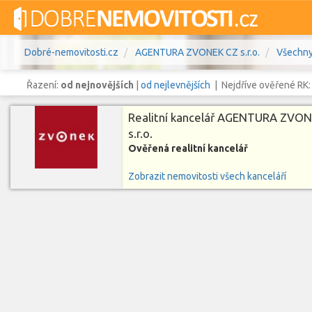
Dobré-nemovitosti.cz
AGENTURA ZVONEK CZ s.r.o.
Všechny
Řazení:
od nejnovějších
|
od nejlevnějších
| Nejdříve ověřené RK
Realitní kancelář AGENTURA ZVO
s.r.o.
Ověřená realitní kancelář
Vše
Byty
Domy
Pozemky
Zobrazit nemovitosti všech kanceláří
Lokalita
Lokalita
Lokalita
Cena