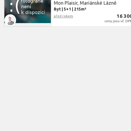
Mon Plaisir, Mariánské Lázně
Byt
|
5+1
|
215m²
16 30
před rokem
ceny jsou vč. DP