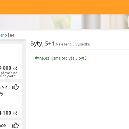
:
ano
|
ne
Byty, 5+1
Nalezeno 3 výsledků
nalezli jsme pro vás 3 bytů .
Komerční
Ostatní
9 000
Kč
a převod na
 Nabyvatel.
Prodej i pronájem
k ve
Typ
vy
5+1
Typ
Zobrazit
1 266
bytů
4 100
Kč
nce