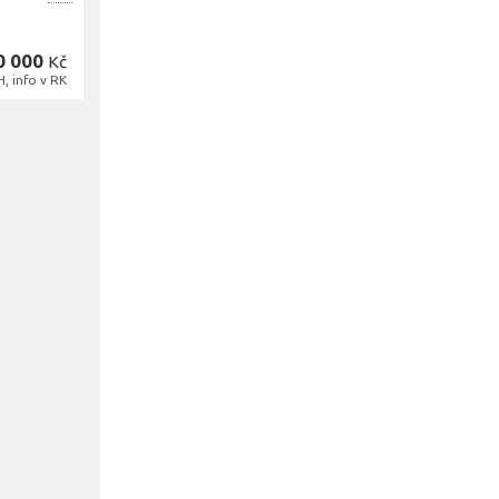
0 000
Kč
H, info v RK