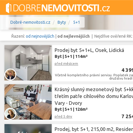
Dobré-nemovitosti.cz
Byty
5+1
Řazení:
od nejnovějších
|
od nejlevnějších
| Nejdříve ověřené RK
Prodej byt 5+1+L, Osek, Lidická
Byt
|
5+1
|
114m²
Vše
Byty
Domy
Pozemky
před měsícem
4 39
Včetně kompletního právní servisu. Poplatek z
družstvu hradí
Lokalita
Lokalita
Lokalita
Krásný slunný mezonetový byt 5+k
třetím patře cihlového domu Karlo
Cena
Vary - Dvory
Byt
|
5+1
|
126m²
7 25
před 5 dny
Prodej, byt 5+1, 215,00 m2, Reside