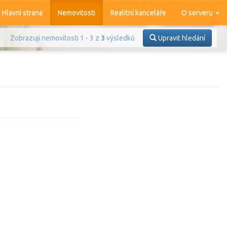
Hlavní strana
Nemovitosti
Realitní kanceláře
O serveru
Zobrazuji nemovitosti 1 - 3 z
3
výsledků
Upravit hledání
Prodej
Pronájem