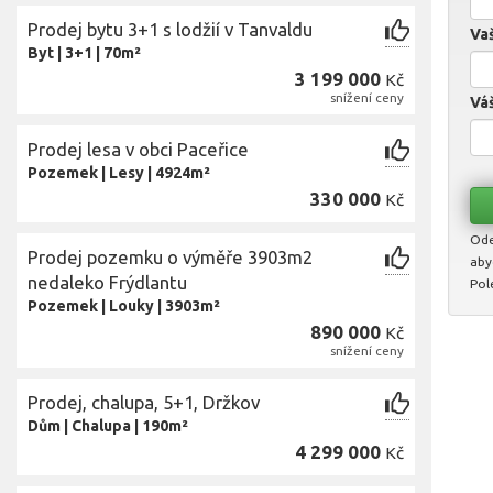
Prodej bytu 3+1 s lodžií v Tanvaldu
Vaš
Byt
|
3+1
|
70m²
3 199 000
Kč
snížení ceny
Váš
Prodej lesa v obci Paceřice
Pozemek
|
Lesy
|
4924m²
330 000
Kč
Ode
Prodej pozemku o výměře 3903m2
aby
nedaleko Frýdlantu
Pol
Pozemek
|
Louky
|
3903m²
890 000
Kč
snížení ceny
Prodej, chalupa, 5+1, Držkov
Dům
|
Chalupa
|
190m²
4 299 000
Kč