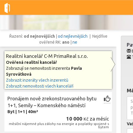
Dobré-nemovitosti.cz
C-M PrimaReal s.r.o.
Pavla Syrovátkov
Řazení:
od nejnovějších
|
od nejlevnějších
| Nejdříve
ověřené RK:
ano
|
ne
Pa
E
Realitní kancelář C-M PrimaReal s.r.o.
Ověřená realitní kancelář
Vše
Byty
Domy
Pozemky
Zobrazují se nemovitosti inzerenta
Pavla
Syrovátková
Zobrazit inzeráty všech inzerentů
Lokalita
Zobrazit nemovitosti všech kanceláří
Lokalita
Lokalita
Má
Pronájem nově zrekonstruovaného bytu
Cena
1+1, Semily – Komenského náměstí
Byt
|
1+1
|
40m²
10 000
za měsíc
Kč
Va
měsíční nájemné plus zálohy na energie a poplatky spojené s
bytem