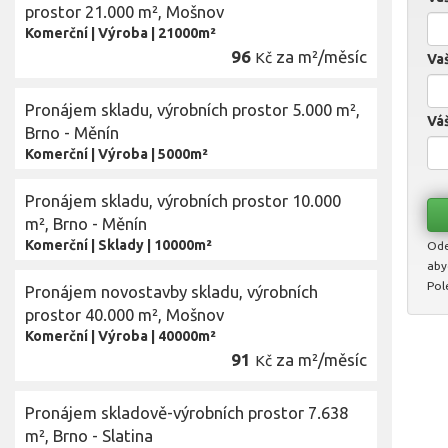
prostor 21.000 m², Mošnov
Komerční
|
Výroba
|
21000m²
96
za m²/měsíc
Kč
Vaš
Pronájem skladu, výrobních prostor 5.000 m²,
Váš
Brno - Měnín
Komerční
|
Výroba
|
5000m²
Pronájem skladu, výrobních prostor 10.000
m², Brno - Měnín
Komerční
|
Sklady
|
10000m²
Ode
aby
Pol
Pronájem novostavby skladu, výrobních
prostor 40.000 m², Mošnov
Komerční
|
Výroba
|
40000m²
91
za m²/měsíc
Kč
Pronájem skladově-výrobních prostor 7.638
m², Brno - Slatina