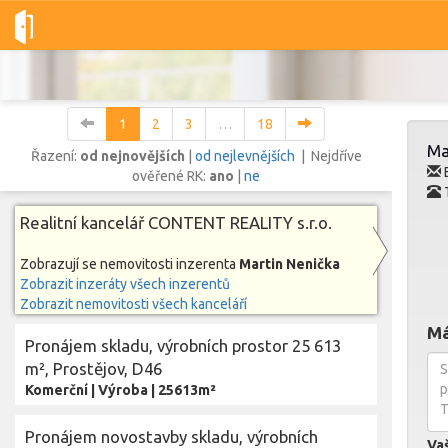
Dobré-nemovitosti.cz
CONTENT REALITY s.r.o.
Martin Nenič
1
2
3
…
18
Ma
Řazení:
od nejnovějších
|
od nejlevnějších
| Nejdříve
E
ověřené RK:
ano
|
ne
Vše
Byty
Domy
Pozemky
Realitní kancelář CONTENT REALITY s.r.o.
Zobrazují se nemovitosti inzerenta
Martin Nenička
Lokalita
Zobrazit inzeráty všech inzerentů
Lokalita
Lokalita
Zobrazit nemovitosti všech kanceláří
Má
Cena
Pronájem skladu, výrobních prostor 25 613
m², Prostějov, D46
Komerční
|
Výroba
|
25613m²
Pronájem novostavby skladu, výrobních
Va