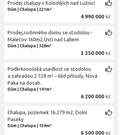
Prodej chalupy v Kolodějích nad Lužnicí
Dům
|
Chalupa
|
221m²
4 990 000
Kč
Prodej,rodinného domu se stodolou -
Malečov 160m2,Ústí nad Labem
Dům
|
Chalupa
|
328m²
3 250 000
Kč
Podkrkonošská usedlost se stodolou
a zahradou 2 728 m² – klid přírody, Nová
Paka na dosah.
Dům
|
Chalupa
|
141m²
6 200 000
Kč
Chalupa, pozemek 16.279 m2, Dolní
Paseky
Dům
|
Chalupa
|
159m²
6 500 000
Kč