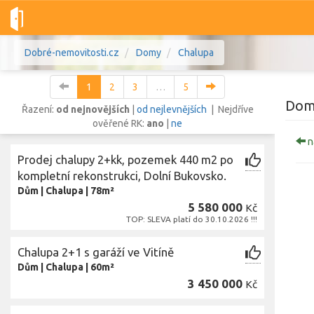
Dobré-nemovitosti.cz
Domy
Chalupa
1
2
3
…
5
Dom
Řazení:
od nejnovějších
|
od nejlevnějších
| Nejdříve
ověřené RK:
ano
|
ne
n
Vše
Byty
Domy
Pozemky
Prodej chalupy 2+kk, pozemek 440 m2 po
kompletní rekonstrukci, Dolní Bukovsko.
Dům
|
Chalupa
|
78m²
Lokalita
Lokalita
5 580 000
Kč
Lokalita
TOP: SLEVA platí do 30.10.2026 !!!
Cena
Chalupa 2+1 s garáží ve Vitíně
Dům
|
Chalupa
|
60m²
3 450 000
Kč
Z