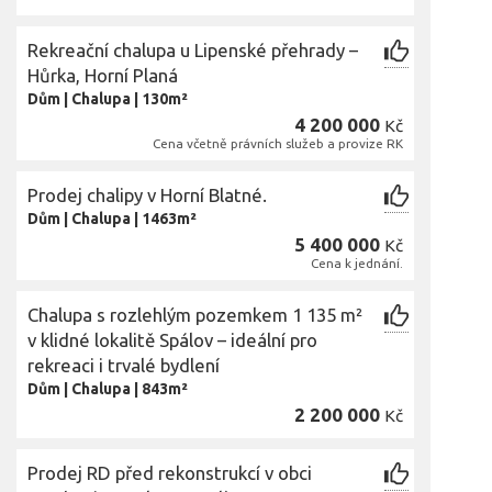
Rekreační chalupa u Lipenské přehrady –
Hůrka, Horní Planá
Dům
|
Chalupa
|
130m²
4 200 000
Kč
Cena včetně právních služeb a provize RK
Prodej chalipy v Horní Blatné.
Dům
|
Chalupa
|
1463m²
5 400 000
Kč
Cena k jednání.
Chalupa s rozlehlým pozemkem 1 135 m²
v klidné lokalitě Spálov – ideální pro
rekreaci i trvalé bydlení
Dům
|
Chalupa
|
843m²
2 200 000
Kč
Prodej RD před rekonstrukcí v obci