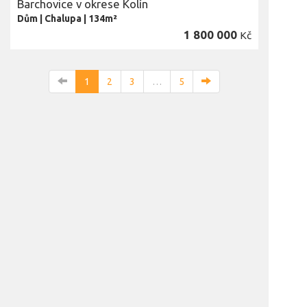
Barchovice v okrese Kolín
Dům
|
Chalupa
|
134m²
1 800 000
Kč
1
2
3
…
5