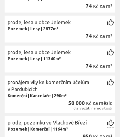
74
za m²
Kč
prodej lesa u obce Jelemek
Pozemek
|
Lesy
|
2877m²
74
za m²
Kč
prodej lesa u obce Jelemek
Pozemek
|
Lesy
|
11340m²
74
za m²
Kč
pronájem vily ke komerčním účelům
v Pardubicích
Komerční
|
Kanceláře
|
290m²
50 000
za měsíc
Kč
dle využití nemovitosti
prodej pozemku ve Vlachově Březí
Pozemek
|
Komerční
|
1164m²
950
za m²
Kč