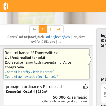
Dobré-nemovitosti.cz
Dumrealit.cz
Ing. Alice Forejtarová
1
2
In
Řazení:
od nejnovějších
|
od nejlevnějších
| Nejdříve
E
ověřené RK:
ano
|
ne
T
Vše
Byty
Domy
Pozemky
Realitní kancelář Dumrealit.cz
Ověřená realitní kancelář
Zobrazují se nemovitosti inzerenta
Ing. Alice
Lokalita
Forejtarová
Lokalita
Lokalita
Zobrazit inzeráty všech inzerentů
Zobrazit nemovitosti všech kanceláří
Cena
Má
pronájem ordinace v Pardubicích
Komerční
|
Ostatní
|
290m²
50 000
za měsíc
Kč
výše záloh na energie dle provozu