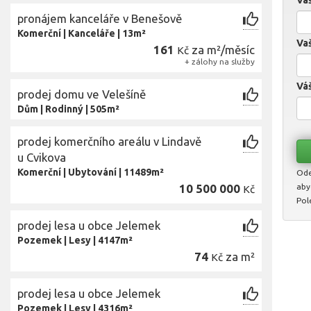
Va
pronájem kanceláře v Benešově
Komerční
|
Kanceláře
|
13m²
Vaš
161
za m²/měsíc
Kč
+ zálohy na služby
Váš
prodej domu ve Velešíně
Dům
|
Rodinný
|
505m²
prodej komerčního areálu v Lindavě
u Cvikova
Komerční
|
Ubytování
|
11489m²
Ode
10 500 000
aby
Kč
Pol
prodej lesa u obce Jelemek
Pozemek
|
Lesy
|
4147m²
74
za m²
Kč
prodej lesa u obce Jelemek
Pozemek
|
Lesy
|
4316m²