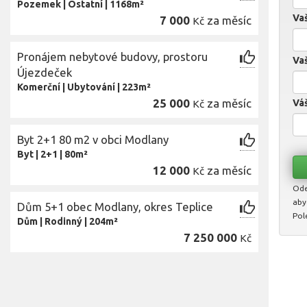
Pozemek
|
Ostatní
|
1168m²
Va
7 000
za měsíc
Kč
Pronájem nebytové budovy, prostoru
Vaš
Újezdeček
Komerční
|
Ubytování
|
223m²
25 000
za měsíc
Váš
Kč
Byt 2+1 80 m2 v obci Modlany
Byt
|
2+1
|
80m²
12 000
za měsíc
Kč
Ode
aby
Dům 5+1 obec Modlany, okres Teplice
Pol
Dům
|
Rodinný
|
204m²
7 250 000
Kč