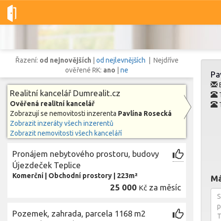
Dobré-nemovitosti.cz
Dumrealit.cz
Pavlína Rosecká
Všec
Řazení:
od nejnovějších
|
od nejlevnějších
| Nejdříve
ověřené RK:
ano
|
ne
Pa
E
Realitní kancelář Dumrealit.cz
T
Ověřená realitní kancelář
T
Vše
Byty
Domy
Pozemky
Zobrazují se nemovitosti inzerenta
Pavlína Rosecká
Zobrazit inzeráty všech inzerentů
Zobrazit nemovitosti všech kanceláří
Lokalita
Lokalita
Lokalita
Pronájem nebytového prostoru, budovy
Cena
Újezdeček Teplice
Komerční
|
Obchodní prostory
|
223m²
Má
25 000
za měsíc
Kč
Pozemek, zahrada, parcela 1168 m2