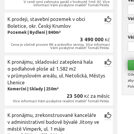
Va
V ceně není zahrnuta garáž v hodnotě 1mil. Kč. Více
informací Vám poskytne makléř Tomáš Pelda.
K prodeji, stavební pozemek v obci
Vaš
Boletice, okr. Český Krumlov
Pozemek
|
Bydlení
|
840m²
Váš
3 490 000
Kč
Cena je včetně provize RK a právního servisu. Více informací
Vám poskytne makléř Tomáš Pelda.
K pronájmu, skladovácí zateplená hala
o podlahové ploše až 1.582 m2
Ode
v průmyslovém areálu, ul. Netolická, Městys
aby
Lhenice
Pol
Komerční
|
Sklady
|
250m²
23 500
za měsíc
Kč
Více informací Vám poskytne realitní makléř Tomáš Pelda.
K pronájmu, zrekonstruované kanceláře
v administrativní budově bývalé Jitony ve
městě Vimperk, ul. 1 máje