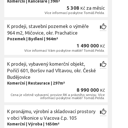
Komerční
|
Kanceláře
|
39m²
5 308
za měsíc
Kč
Více informací poskytne Tomáš Pelda.
K prodeji, stavební pozemek o výměře
964 m2, Mičovice, okr. Prachatice
Pozemek
|
Bydlení
|
964m²
1 490 000
Kč
Více informací Vám poskytne makléř Tomáš Pelda.
K prodeji, vybavený komerční objekt,
Poříčí 601, Boršov nad Vltavou, okr. České
Budějovice
Komerční
|
Restaurace
|
297m²
8 990 000
Kč
Cena je včetně vybavení, provize RK a právního servisu. Více
informací poskytne makléř Tomáš Pelda.
K pronájmu, výrobní a skladovací prostory
v obci Vlkonice u Vacova č.p. 105
Komerční
|
Výroba
|
1650m²