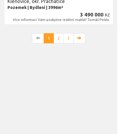
Klenovice, okr. Prachatice
Pozemek
|
Bydlení
|
3996m²
3 490 000
Kč
Více informací Vám poskytne realitní makléř Tomáš Pelda.
1
2
3