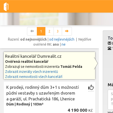
Dobré-nemovitosti.cz
Dumrealit.cz
Tomáš Pelda
Všechny
1
2
3
To
Řazení:
od nejnovějších
|
od nejlevnějších
| Nejdříve
E
ověřené RK:
ano
|
ne
T
Vše
Byty
Domy
Pozemky
Realitní kancelář Dumrealit.cz
Ověřená realitní kancelář
Zobrazují se nemovitosti inzerenta
Tomáš Pelda
Lokalita
Zobrazit inzeráty všech inzerentů
Lokalita
Lokalita
Zobrazit nemovitosti všech kanceláří
Cena
Má
K prodeji, rodinný dům 3+1 s možností
půdní vestavby s uzavřeným dvorem
a garáží, ul. Prachatická 186, Lhenice
Dům
|
Rodinný
|
103m²
4 190 000
Kč