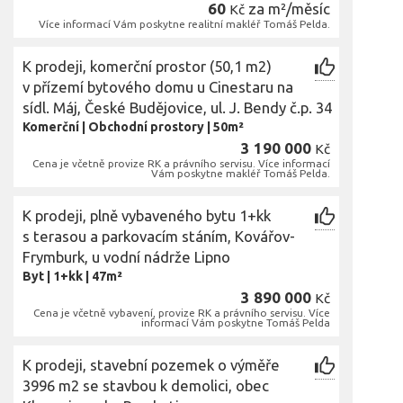
60
za m²/měsíc
Kč
Více informací Vám poskytne realitní makléř Tomáš Pelda.
K prodeji, komerční prostor (50,1 m2)
v přízemí bytového domu u Cinestaru na
sídl. Máj, České Budějovice, ul. J. Bendy č.p. 34
Komerční
|
Obchodní prostory
|
50m²
3 190 000
Kč
Cena je včetně provize RK a právního servisu. Více informací
Vám poskytne makléř Tomáš Pelda.
K prodeji, plně vybaveného bytu 1+kk
s terasou a parkovacím stáním, Kovářov-
Frymburk, u vodní nádrže Lipno
Byt
|
1+kk
|
47m²
3 890 000
Kč
Cena je včetně vybavení, provize RK a právního servisu. Více
informací Vám poskytne Tomáš Pelda
K prodeji, stavební pozemek o výměře
3996 m2 se stavbou k demolici, obec