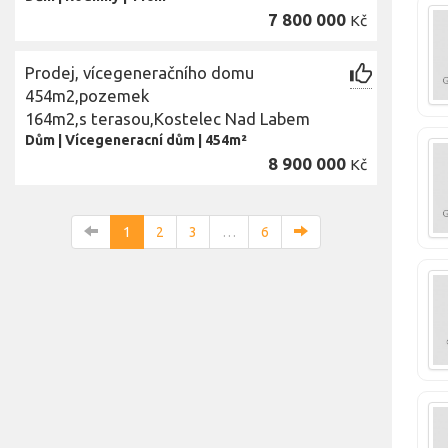
7 800 000
Kč
Prodej, vícegeneračního domu
454m2,pozemek
164m2,s terasou,Kostelec Nad Labem
Dům
|
Vícegeneracní dům
|
454m²
8 900 000
Kč
1
2
3
…
6