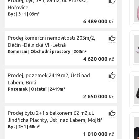
Prodej, byt, 3+1, 89m2, ul. Pražská,
Hořovice
Byt
|
3+1
|
89m²
6 489 000
Kč
Prodej komerční nemovitosti 203m/2,
Děčín -Dělnická VI -Letná
Komerční
|
Obchodní prostory
|
203m²
4 620 000
Kč
Prodej, pozemek,2419 m2, Ústí nad
Labem, Brná
Pozemek
|
Ostatní
|
2419m²
2 650 000
Kč
Prodej bytu 2+1 s balkonem 62 m2,ul.
Jindřicha Plachty, Ústí nad Labem, Mojžíř
Byt
|
2+1
|
68m²
1 010 000
Kč