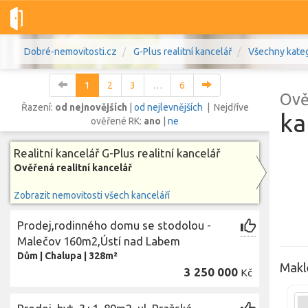
Dobré-nemovitosti.cz
G-Plus realitní kancelář
Všechny kate
1
2
3
…
6
Ově
Řazení:
od nejnovějších
|
od nejlevnějších
| Nejdříve
ka
ověřené RK:
ano
|
ne
Vše
Byty
Domy
Pozemky
Realitní kancelář G-Plus realitní kancelář
Ověřená realitní kancelář
Lokalita
Zobrazit nemovitosti všech kanceláří
Lokalita
Lokalita
Prodej,rodinného domu se stodolou -
Cena
Malečov 160m2,Ústí nad Labem
Dům
|
Chalupa
|
328m²
Maklé
3 250 000
Kč