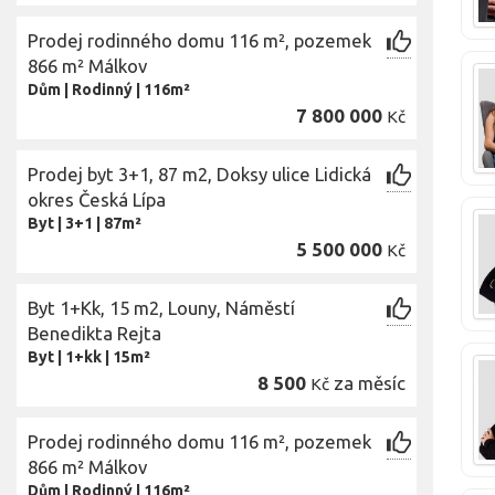
Prodej rodinného domu 116 m², pozemek
866 m² Málkov
Dům
|
Rodinný
|
116m²
7 800 000
Kč
Prodej byt 3+1, 87 m2, Doksy ulice Lidická
okres Česká Lípa
Byt
|
3+1
|
87m²
5 500 000
Kč
Byt 1+Kk, 15 m2, Louny, Náměstí
Benedikta Rejta
Byt
|
1+kk
|
15m²
8 500
za měsíc
Kč
Prodej rodinného domu 116 m², pozemek
866 m² Málkov
Dům
|
Rodinný
|
116m²