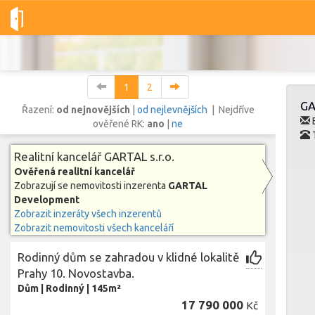
Dobré-nemovitosti.cz
GARTAL s.r.o.
GARTAL Development
1
2
GA
Řazení:
od nejnovějších
|
od nejlevnějších
| Nejdříve
E
ověřené RK:
ano
|
ne
Vše
Byty
Domy
Pozemky
Realitní kancelář GARTAL s.r.o.
Ověřená realitní kancelář
Zobrazují se nemovitosti inzerenta
GARTAL
Lokalita
Development
Lokalita
Lokalita
Zobrazit inzeráty všech inzerentů
Zobrazit nemovitosti všech kanceláří
Cena
Rodinný dům se zahradou v klidné lokalitě
Prahy 10. Novostavba.
Dům
|
Rodinný
|
145m²
17 790 000
Kč