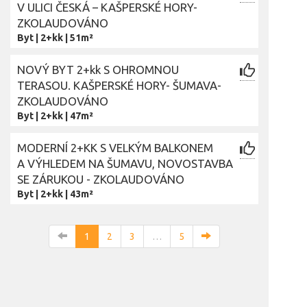
V ULICI ČESKÁ – KAŠPERSKÉ HORY-
ZKOLAUDOVÁNO
Byt
|
2+kk
|
51m²
NOVÝ BYT 2+kk S OHROMNOU
TERASOU. KAŠPERSKÉ HORY- ŠUMAVA-
ZKOLAUDOVÁNO
Byt
|
2+kk
|
47m²
MODERNÍ 2+KK S VELKÝM BALKONEM
A VÝHLEDEM NA ŠUMAVU, NOVOSTAVBA
SE ZÁRUKOU - ZKOLAUDOVÁNO
Byt
|
2+kk
|
43m²
1
2
3
…
5