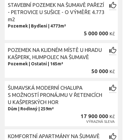
STAVEBNÍ POZEMEK NA ŠUMAVĚ PAŘEZÍ
- PETROVICE U SUŠICE - O VÝMĚŘE 4.773
m2
Pozemek
|
Bydlení
|
4773m²
5 000 000
Kč
POZEMEK NA KLIDNÉM MÍSTĚ U HRADU
KAŠPERK, HUMPOLEC NA ŠUMAVĚ
Pozemek
|
Ostatní
|
165m²
50 000
Kč
ŠUMAVSKÁ MODERNÍ CHALUPA
S MOŽNOSTÍ PRONÁJMU V ŘETENICÍCH
U KAŠPERSKÝCH HOR
Dům
|
Rodinný
|
259m²
17 900 000
Kč
VÝRAZNÁ SLEVA
KOMFORTNÍ APARTMÁNY NA ŠUMAVĚ