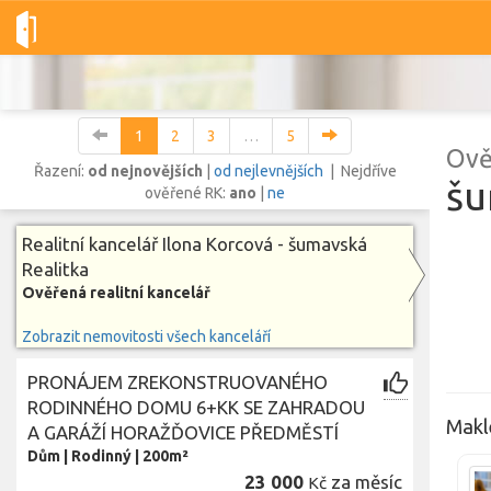
Dobré-nemovitosti.cz
Ilona Korcová - šumavská Realitka
Vše
1
2
3
…
5
Ově
Řazení:
od nejnovějších
|
od nejlevnějších
| Nejdříve
šu
ověřené RK:
ano
|
ne
Vše
Byty
Domy
Pozemky
Realitní kancelář Ilona Korcová - šumavská
Realitka
Ověřená realitní kancelář
Lokalita
Lokalita
Lokalita
Zobrazit nemovitosti všech kanceláří
Cena
PRONÁJEM ZREKONSTRUOVANÉHO
RODINNÉHO DOMU 6+KK SE ZAHRADOU
Maklé
A GARÁŽÍ HORAŽĎOVICE PŘEDMĚSTÍ
Dům
|
Rodinný
|
200m²
23 000
za měsíc
Kč