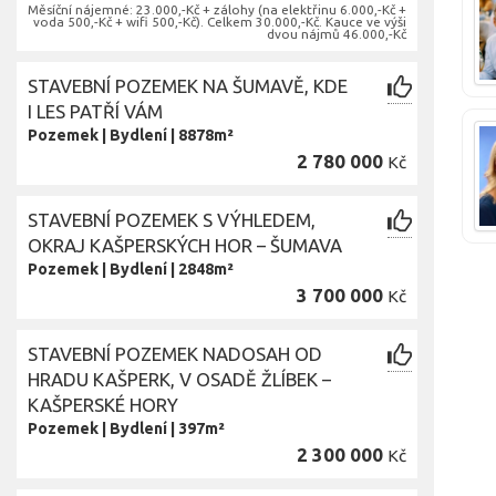
Měsíční nájemné: 23.000,-Kč + zálohy (na elektřinu 6.000,-Kč +
voda 500,-Kč + wifi 500,-Kč). Celkem 30.000,-Kč. Kauce ve výši
dvou nájmů 46.000,-Kč
STAVEBNÍ POZEMEK NA ŠUMAVĚ, KDE
I LES PATŘÍ VÁM
Pozemek
|
Bydlení
|
8878m²
2 780 000
Kč
STAVEBNÍ POZEMEK S VÝHLEDEM,
OKRAJ KAŠPERSKÝCH HOR – ŠUMAVA
Pozemek
|
Bydlení
|
2848m²
3 700 000
Kč
STAVEBNÍ POZEMEK NADOSAH OD
HRADU KAŠPERK, V OSADĚ ŽLÍBEK –
KAŠPERSKÉ HORY
Pozemek
|
Bydlení
|
397m²
2 300 000
Kč