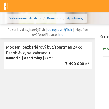
Dobré-nemovitosti.cz
Komerční
Apartmány
Řazení:
od nejnovějších
|
od nejlevnějších
| Nejdříve
ověřené RK:
ano
|
ne
Kom
Moderní bezbariérový byt/apartmán 2+kk
n
Vše
Byty
Domy
Pozemky
Pasohlávky se zahradou
Komerční
|
Apartmány
|
54m²
7 490 000
Kč
Lokalita
Lokalita
Lokalita
Cena
Zobr