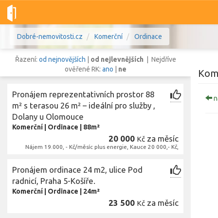
Dobré-nemovitosti.cz
Komerční
Ordinace
Řazení:
od nejnovějších
|
od nejlevnějších
| Nejdříve
ověřené RK:
ano
|
ne
Kome
Pronájem reprezentativních prostor 88
n
Vše
Byty
Domy
Pozemky
m² s terasou 26 m² – ideální pro služby ,
Dolany u Olomouce
Komerční
|
Ordinace
|
88m²
Lokalita
20 000
za měsíc
Kč
Lokalita
Lokalita
Nájem 19.000, - Kč/měsíc plus energie, Kauce 20 000,- Kč,
Cena
Pronájem ordinace 24 m2, ulice Pod
radnicí, Praha 5-Košíře.
Komerční
|
Ordinace
|
24m²
23 500
za měsíc
Kč
Zobr