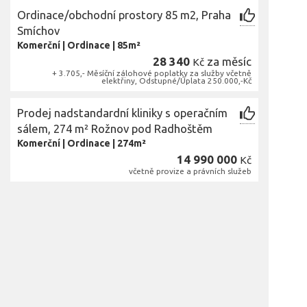
Ordinace/obchodní prostory 85 m2, Praha
Smíchov
Komerční
|
Ordinace
|
85m²
28 340
za měsíc
Kč
+ 3.705,- Měsíční zálohové poplatky za služby včetně
elektřiny, Odstupné/Úplata 250.000,-Kč
Prodej nadstandardní kliniky s operačním
sálem, 274 m² Rožnov pod Radhoštěm
Komerční
|
Ordinace
|
274m²
14 990 000
Kč
včetně provize a právních služeb