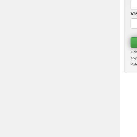
Váš
Ode
aby
Pol