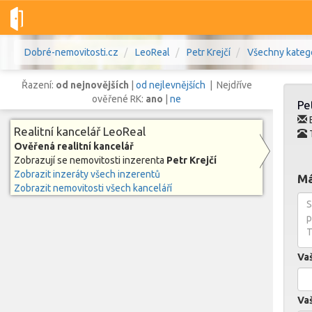
Dobré-nemovitosti.cz
LeoReal
Petr Krejčí
Všechny kateg
Řazení:
od nejnovějších
|
od nejlevnějších
| Nejdříve
ověřené RK:
ano
|
ne
Pe
E
Realitní kancelář LeoReal
Ověřená realitní kancelář
Vše
Byty
Domy
Pozemky
Zobrazují se nemovitosti inzerenta
Petr Krejčí
Zobrazit inzeráty všech inzerentů
Má
Zobrazit nemovitosti všech kanceláří
Lokalita
Lokalita
Lokalita
Cena
Va
Vaš