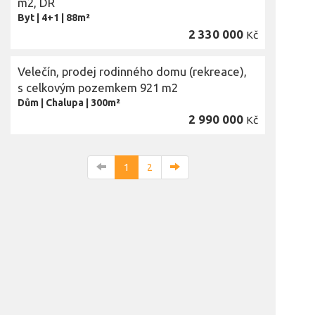
m2, DR
Byt
|
4+1
|
88m²
2 330 000
Kč
Velečín, prodej rodinného domu (rekreace),
s celkovým pozemkem 921 m2
Dům
|
Chalupa
|
300m²
2 990 000
Kč
1
2