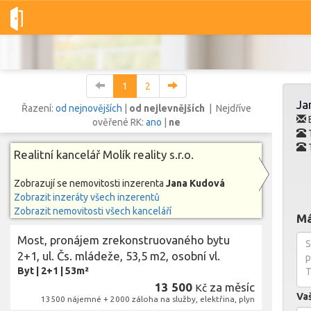
Dobré-nemovitosti.cz
Molík reality s.r.o.
Jana Kudová
Vše
1
2
Ja
Řazení:
od nejnovějších
|
od nejlevnějších
| Nejdříve
E
ověřené RK:
ano
|
ne
Vše
Byty
Domy
Pozemky
Realitní kancelář Molík reality s.r.o.
Zobrazují se nemovitosti inzerenta
Jana Kudová
Lokalita
Zobrazit inzeráty všech inzerentů
Lokalita
Lokalita
Zobrazit nemovitosti všech kanceláří
Má
Cena
Most, pronájem zrekonstruovaného bytu
2+1, ul. Čs. mládeže, 53,5 m2, osobní vl.
Byt
|
2+1
|
53m²
13 500
za měsíc
Kč
Va
13500 nájemné + 2000 záloha na služby, elektřina, plyn