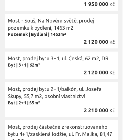
1 950 000
Kč
Most - Souš, Na Novém světě, prodej
pozemku k bydlení, 1463 m2
Pozemek
|
Bydlení
|
1463m²
2 120 000
Kč
Most, prodej bytu 3+1, ul. Česká, 62 m2, DR
Byt
|
3+1
|
62m²
2 120 000
Kč
Most, prodej bytu 2+1/balkón, ul. Josefa
Skupy, 55,7 m2, osobní vlastnictví
Byt
|
2+1
|
55m²
2 210 000
Kč
Most, prodej částečně zrekonstruovaného
bytu 4+1/zasklená lodžie, ul. Fr. Malíka, 81,47