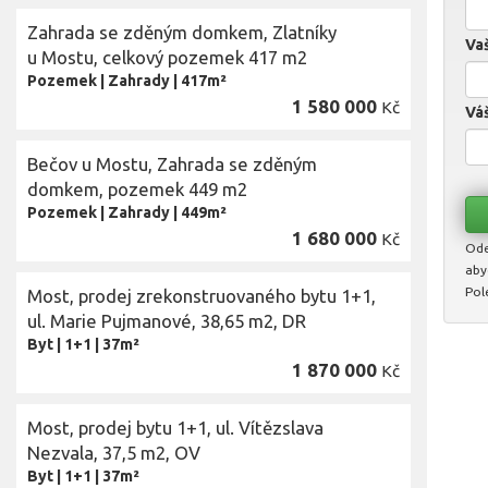
Zahrada se zděným domkem, Zlatníky
Vaš
u Mostu, celkový pozemek 417 m2
Pozemek
|
Zahrady
|
417m²
1 580 000
Kč
Váš
Bečov u Mostu, Zahrada se zděným
domkem, pozemek 449 m2
Pozemek
|
Zahrady
|
449m²
1 680 000
Kč
Ode
aby
Pol
Most, prodej zrekonstruovaného bytu 1+1,
ul. Marie Pujmanové, 38,65 m2, DR
Byt
|
1+1
|
37m²
1 870 000
Kč
Most, prodej bytu 1+1, ul. Vítězslava
Nezvala, 37,5 m2, OV
Byt
|
1+1
|
37m²