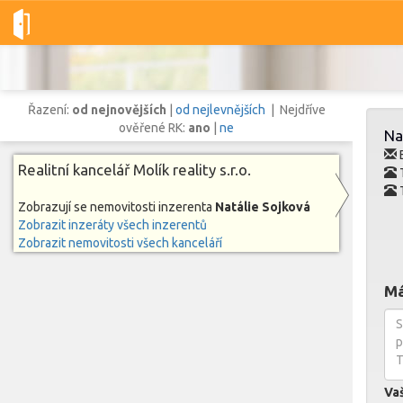
Dobré-nemovitosti.cz
Molík reality s.r.o.
Natálie Sojková
Řazení:
od nejnovějších
|
od nejlevnějších
| Nejdříve
ověřené RK:
ano
|
ne
Na
E
Realitní kancelář Molík reality s.r.o.
Vše
Byty
Domy
Pozemky
Zobrazují se nemovitosti inzerenta
Natálie Sojková
Zobrazit inzeráty všech inzerentů
Zobrazit nemovitosti všech kanceláří
Lokalita
Lokalita
Lokalita
Má
Cena
Va