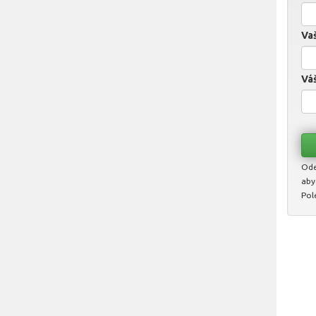
Vaš
Váš
Ode
aby
Pol