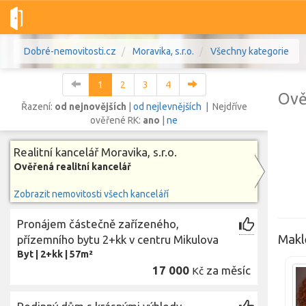
Dobré-nemovitosti.cz
Moravika, s.r.o.
Všechny kategorie
1
2
3
4
Ově
Řazení:
od nejnovějších
|
od nejlevnějších
| Nejdříve
ověřené RK:
ano
|
ne
Vše
Byty
Domy
Pozemky
Realitní kancelář Moravika, s.r.o.
Ověřená realitní kancelář
Lokalita
Zobrazit nemovitosti všech kanceláří
Lokalita
Lokalita
Pronájem částečně zařízeného,
Cena
Maklé
přízemního bytu 2+kk v centru Mikulova
Byt
|
2+kk
|
57m²
17 000
za měsíc
Kč