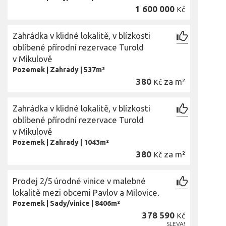
1 600 000
Kč
Zahrádka v klidné lokalitě, v blízkosti
oblíbené přírodní rezervace Turold
v Mikulově
Pozemek
|
Zahrady
|
537m²
380
za m²
Kč
Zahrádka v klidné lokalitě, v blízkosti
oblíbené přírodní rezervace Turold
v Mikulově
Pozemek
|
Zahrady
|
1043m²
380
za m²
Kč
Prodej 2/5 úrodné vinice v malebné
lokalitě mezi obcemi Pavlov a Milovice.
Pozemek
|
Sady/vinice
|
8406m²
378 590
Kč
SLEVA!