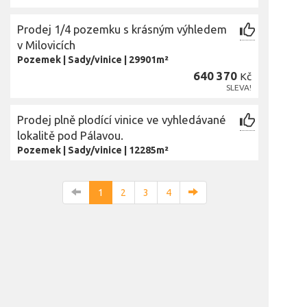
Prodej 1/4 pozemku s krásným výhledem
v Milovicích
Pozemek
|
Sady/vinice
|
29901m²
640 370
Kč
SLEVA!
Prodej plně plodící vinice ve vyhledávané
lokalitě pod Pálavou.
Pozemek
|
Sady/vinice
|
12285m²
1
2
3
4