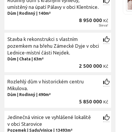
Rodinný dům s krásnými výhledy,
umístěný na úpatí Pálavy v obci Klentnice.
Dům
|
Rodinný
|
140m²
8 950 000
Kč
Sleva!
Stavba k rekonstrukci s vlastním
pozemkem na břehu Zámecké Dyje v obci
Lednice-místní části Nejdek.
Dům
|
Chata
|
63m²
2 500 000
Kč
Rozlehlý dům v historickém centru
Mikulova.
Dům
|
Rodinný
|
490m²
5 850 000
Kč
Jedinečná vinice ve vyhlášené lokalitě
v obci Starovice
Pozemek
|
Sady/vinice
|
13493m²