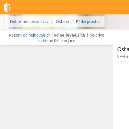
Dobré-nemovitosti.cz
Ostatní
Půdní prostor
Řazení:
od nejnovějších
|
od nejlevnějších
| Nejdříve
ověřené RK:
ano
|
ne
Osta
0 výsl
Vše
Byty
Domy
Pozemky
Lokalita
Lokalita
Lokalita
Cena
Zob