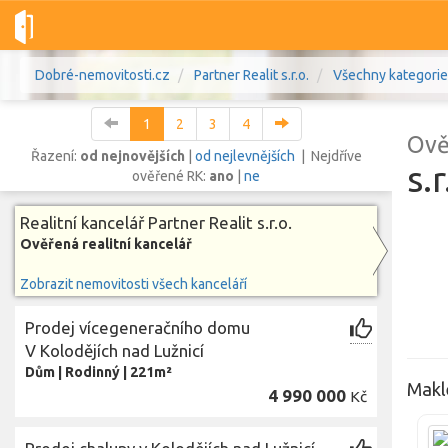
Dobré-nemovitosti.cz
Partner Realit s.r.o.
Všechny kategorie
1
2
3
4
Ově
Řazení:
od nejnovějších
|
od nejlevnějších
| Nejdříve
s.r
ověřené RK:
ano
|
ne
Vše
Byty
Domy
Pozemky
Realitní kancelář Partner Realit s.r.o.
Ověřená realitní kancelář
Lokalita
Zobrazit nemovitosti všech kanceláří
Lokalita
Lokalita
Prodej vícegeneračního domu
Cena
V Kolodějích nad Lužnicí
Dům
|
Rodinný
|
221m²
Maklé
4 990 000
Kč