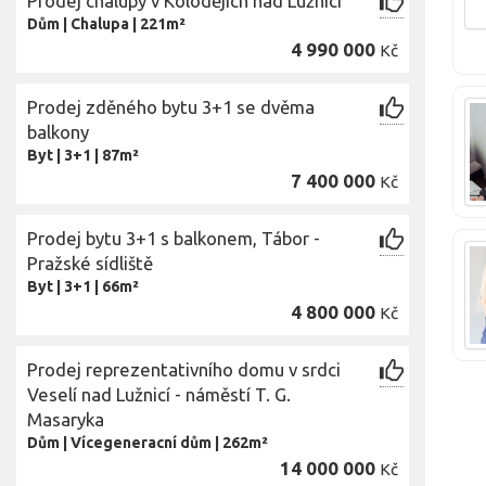
Prodej chalupy v Kolodějích nad Lužnicí
Dům
|
Chalupa
|
221m²
4 990 000
Kč
Prodej zděného bytu 3+1 se dvěma
balkony
Byt
|
3+1
|
87m²
7 400 000
Kč
Prodej bytu 3+1 s balkonem, Tábor -
Pražské sídliště
Byt
|
3+1
|
66m²
4 800 000
Kč
Prodej reprezentativního domu v srdci
Veselí nad Lužnicí - náměstí T. G.
Masaryka
Dům
|
Vícegeneracní dům
|
262m²
14 000 000
Kč