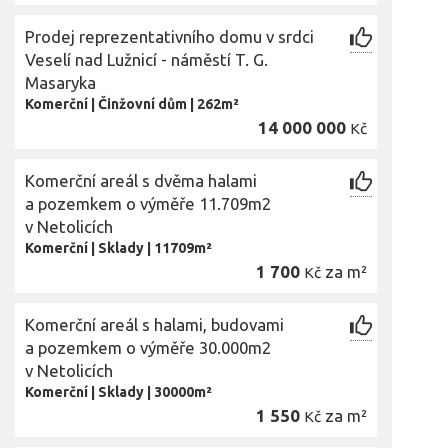
Prodej reprezentativního domu v srdci
Veselí nad Lužnicí - náměstí T. G.
Masaryka
Komerční
|
Činžovní dům
|
262m²
14 000 000
Kč
Komerční areál s dvěma halami
a pozemkem o výměře 11.709m2
v Netolicích
Komerční
|
Sklady
|
11709m²
1 700
za m²
Kč
Komerční areál s halami, budovami
a pozemkem o výměře 30.000m2
v Netolicích
Komerční
|
Sklady
|
30000m²
1 550
za m²
Kč