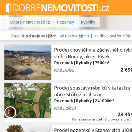
Dobré-nemovitosti.cz
Pozemky
Rybníky
Řazení:
od nejnovějších
|
od nejlevnějších
| Nejdříve ověřené RK
Prodej chovného a záchytného ryb
v obci Boudy, okres Písek
Pozemek
|
Rybníky
|
7500m²
Vše
Byty
Domy
Pozemky
2 69
před 16 dny
Lokalita
Lokalita
Lokalita
Prodej soustavy rybníků v katastru
obce Střítež u Jihlavy
Cena
Pozemek
|
Rybníky
|
241000m²
před 3 měsíci
23 45
Konečná cena včetně provize a právn
Prodej pozemkú v Stanovicích u Ku