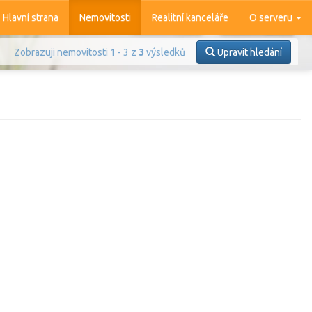
Hlavní strana
Nemovitosti
Realitní kanceláře
O serveru
Zobrazuji nemovitosti 1 - 3 z
3
výsledků
Upravit hledání
Prodej
Pronájem