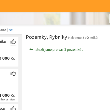
:
ano
|
ne
Pozemky, Rybníky
Nalezeno 3 výsledků
níku
nalezli jsme pro vás 3 pozemků .
Komerční
Ostatní
0 000
Kč
Prodej i pronájem
Typ
Rybníky
Typ
Zobrazit
796
pozemků
4 000
Kč
ího servisu
ksu