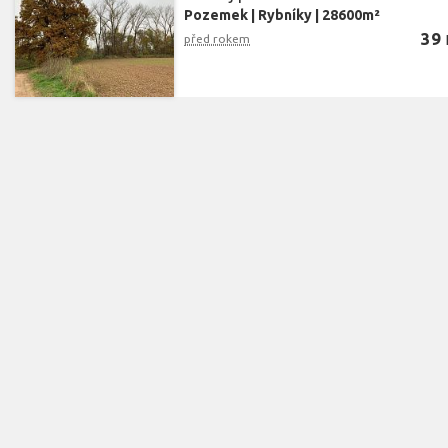
Pozemek
|
Rybníky
|
28600m²
39
před rokem