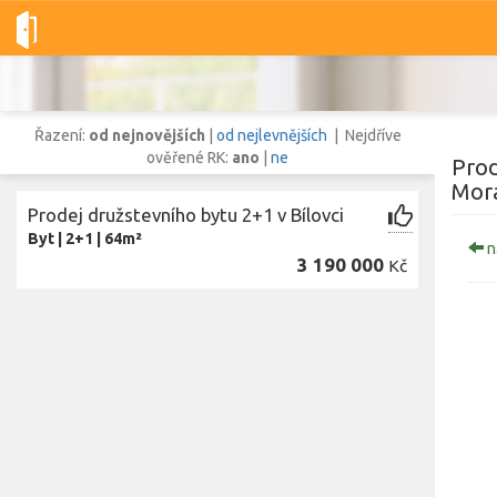
Dobré-nemovitosti.cz
obec Bílovec, okres Nový Jičín, Moravsko
Řazení:
od nejnovějších
|
od nejlevnějších
| Nejdříve
ověřené RK:
ano
|
ne
Prod
Mora
Prodej družstevního bytu 2+1 v Bílovci
Vše
Byty
Domy
Pozemky
Byt
|
2+1
|
64m²
na
3 190 000
Kč
Lokalita
Lokalita
obec Bílovec
,
okres Nový Jičín, Moravskoslezský kraj
Cena
Z