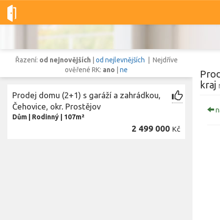
Dobré-nemovitosti.cz
obec Čehovice, okres Prostějov, Olomouc
Řazení:
od nejnovějších
|
od nejlevnějších
| Nejdříve
ověřené RK:
ano
|
ne
Prod
kraj
Prodej domu (2+1) s garáží a zahrádkou,
Vše
Byty
Domy
Pozemky
Čehovice, okr. Prostějov
n
Dům
|
Rodinný
|
107m²
2 499 000
Kč
Lokalita
Lokalita
obec Čehovice
,
okres Prostějov, Olomoucký kraj
Cena
Z