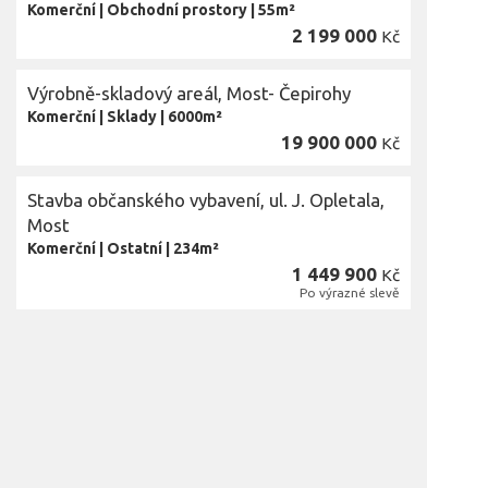
Komerční
|
Obchodní prostory
|
55m²
2 199 000
Kč
Výrobně-skladový areál, Most- Čepirohy
Komerční
|
Sklady
|
6000m²
19 900 000
Kč
Stavba občanského vybavení, ul. J. Opletala,
Most
Komerční
|
Ostatní
|
234m²
1 449 900
Kč
Po výrazné slevě