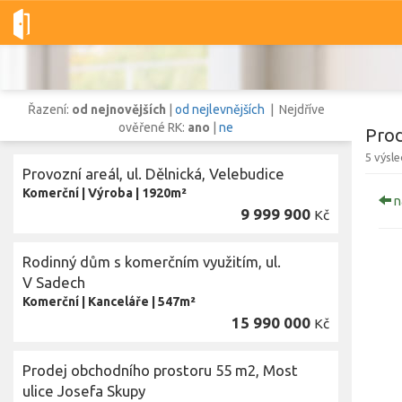
Dobré-nemovitosti.cz
obec Most, okres Most, Ústecký kraj
P
Řazení:
od nejnovějších
|
od nejlevnějších
| Nejdříve
ověřené RK:
ano
|
ne
Prod
5 výsl
Provozní areál, ul. Dělnická, Velebudice
Vše
Byty
Domy
Pozemky
Komerční
|
Výroba
|
1920m²
n
9 999 900
Kč
Lokalita
Rodinný dům s komerčním využitím, ul.
Lokalita
obec Most
,
okres Most, Ústecký kraj
V Sadech
Cena
Komerční
|
Kanceláře
|
547m²
15 990 000
Kč
Prodej obchodního prostoru 55 m2, Most
Zobr
ulice Josefa Skupy