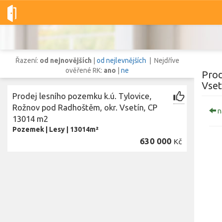
Dobré-nemovitosti.cz
obec Rožnov pod Radhoštěm, okres Vsetín
Řazení:
od nejnovějších
|
od nejlevnějších
| Nejdříve
ověřené RK:
ano
|
ne
Prod
Vset
Prodej lesního pozemku k.ú. Tylovice,
Vše
Byty
Domy
Pozemky
Rožnov pod Radhoštěm, okr. Vsetín, CP
n
13014 m2
Pozemek
|
Lesy
|
13014m²
Lokalita
630 000
Kč
Lokalita
obec Rožnov pod Radhoštěm
,
okres Vsetín, Zlínský kraj
Cena
Zo