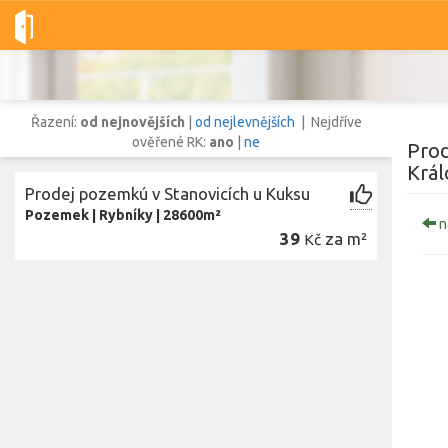
Dobré-nemovitosti.cz
obec Stanovice, okres Trutnov, Královéhr
Řazení:
od nejnovějších
|
od nejlevnějších
| Nejdříve
ověřené RK:
ano
|
ne
Prod
Král
Prodej pozemkú v Stanovicích u Kuksu
Vše
Byty
Domy
Pozemky
Pozemek
|
Rybníky
|
28600m²
n
39
za m²
Kč
Lokalita
Lokalita
obec Stanovice
,
okres Trutnov, Královéhradecký kraj
Cena
Zo