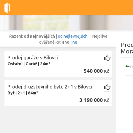
Dobré-nemovitosti.cz
obec Bílovec, okres Nový Jičín, Moravsko
Řazení:
od nejnovějších
|
od nejlevnějších
| Nejdříve
ověřené RK:
ano
|
ne
Prod
Mora
Prodej garáže v Bílovci
Vše
Byty
Domy
Pozemky
Ostatní
|
Garáž
|
24m²
n
540 000
Kč
Lokalita
Prodej družstevního bytu 2+1 v Bílovci
Lokalita
obec Bílovec
,
okres Nový Jičín, Moravskoslezský kraj
Byt
|
2+1
|
64m²
Cena
3 190 000
Kč