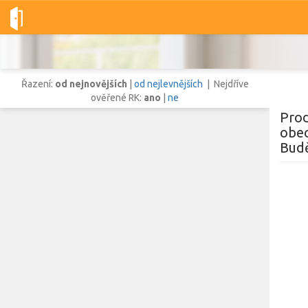
Dobré-nemovitosti.cz
obec Borovany, okres České Budějovice, 
Řazení:
od nejnovějších
|
od nejlevnějších
| Nejdříve
ověřené RK:
ano
|
ne
Prod
obec
Budě
Vše
Byty
Domy
Pozemky
Lokalita
Lokalita
obec Borovany
,
okres České Budějovice, Jihočeský kraj
Cena