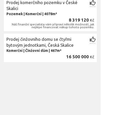
Prodej komerčního pozemku v České
Skalici
Pozemek
|
Komerční
|
4078m²
8 319 120
Kč
Náš finanční specialista vám připraví několik možností, jak
nejlépe financovat nákup tohoto pozemku.
Prodej činžovního domu se čtyřmi
bytovým jednotkami, Česká Skalice
Komerční
|
Činžovní dům
|
467m²
16 500 000
Kč