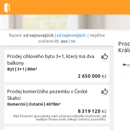
Dobré-nemovitosti.cz
obec Česká Skalice, okres Náchod, Králo
Řazení:
od nejnovějších
|
od nejlevnějších
| Nejdříve
ověřené RK:
ano
|
ne
Prod
Král
Prodej cihlového bytu 3+1, který má dva
Vše
Byty
Domy
Pozemky
balkony
n
Byt
|
3+1
|
80m²
2 650 000
Kč
Lokalita
Lokalita
obec Česká Skalice
,
okres Náchod, Královéhradecký kraj
Prodej komerčního pozemku v České
Cena
Skalici
Komerční
|
Ostatní
|
4078m²
8 319 120
Kč
Náš finanční specialista vám připraví několik možností, jak
nejlépe financovat nákup tohoto pozemku.