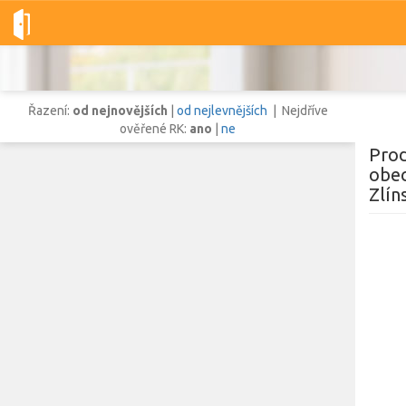
Dobré-nemovitosti.cz
obec Drnovice, okres Zlín, Zlínský kraj
Řazení:
od nejnovějších
|
od nejlevnějších
| Nejdříve
ověřené RK:
ano
|
ne
Prod
obec
Zlín
Vše
Byty
Domy
Pozemky
Lokalita
Lokalita
obec Drnovice
,
okres Zlín, Zlínský kraj
Cena