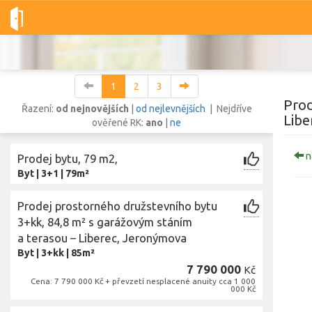
Dobré-nemovitosti.cz
obec Liberec, okres Liberec, Liberecký kr
1
2
3
Prod
Řazení:
od nejnovějších
|
od nejlevnějších
| Nejdříve
Libe
ověřené RK:
ano
|
ne
Vše
Byty
Domy
Pozemky
n
Prodej bytu, 79 m2,
Byt
|
3+1
|
79m²
Lokalita
Lokalita
Prodej prostorného družstevního bytu
obec Liberec
,
okres Liberec, Liberecký kraj
3+kk, 84,8 m² s garážovým stáním
Cena
a terasou – Liberec, Jeronýmova
Byt
|
3+kk
|
85m²
7 790 000
Kč
Cena: 7 790 000 Kč + převzetí nesplacené anuity cca 1 000
000 Kč