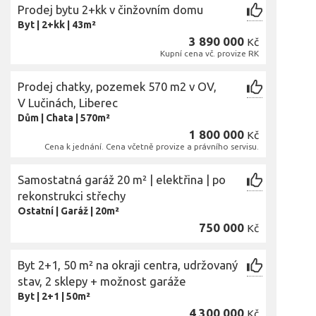
Prodej bytu 2+kk v činžovním domu
Byt
|
2+kk
|
43m²
3 890 000
Kč
Kupní cena vč. provize RK
Prodej chatky, pozemek 570 m2 v OV,
V Lučinách, Liberec
Dům
|
Chata
|
570m²
1 800 000
Kč
Cena k jednání. Cena včetně provize a právního servisu.
Samostatná garáž 20 m² | elektřina | po
rekonstrukci střechy
Ostatní
|
Garáž
|
20m²
750 000
Kč
Byt 2+1, 50 m² na okraji centra, udržovaný
stav, 2 sklepy + možnost garáže
Byt
|
2+1
|
50m²
4 300 000
Kč