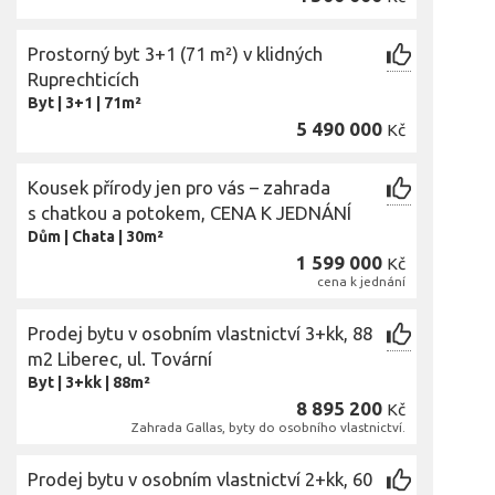
Prostorný byt 3+1 (71 m²) v klidných
Ruprechticích
Byt
|
3+1
|
71m²
5 490 000
Kč
Kousek přírody jen pro vás – zahrada
s chatkou a potokem, CENA K JEDNÁNÍ
Dům
|
Chata
|
30m²
1 599 000
Kč
cena k jednání
Prodej bytu v osobním vlastnictví 3+kk, 88
m2 Liberec, ul. Tovární
Byt
|
3+kk
|
88m²
8 895 200
Kč
Zahrada Gallas, byty do osobního vlastnictví.
Prodej bytu v osobním vlastnictví 2+kk, 60