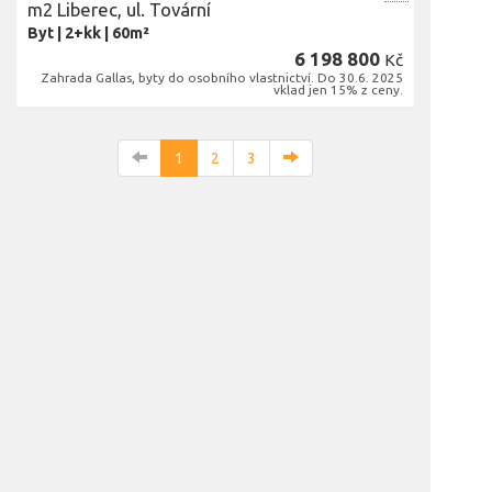
m2 Liberec, ul. Tovární
Byt
|
2+kk
|
60m²
6 198 800
Kč
Zahrada Gallas, byty do osobního vlastnictví. Do 30.6. 2025
vklad jen 15% z ceny.
1
2
3