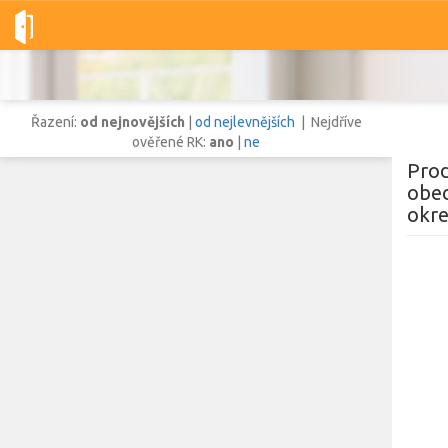
Dobré-nemovitosti.cz
obec Louka u Litvínova, okres Most, Ústec
Řazení:
od nejnovějších
|
od nejlevnějších
| Nejdříve
ověřené RK:
ano
|
ne
Prod
obec
okre
Vše
Byty
Domy
Pozemky
Lokalita
Lokalita
obec Louka u Litvínova
,
okres Most, Ústecký kraj
Cena